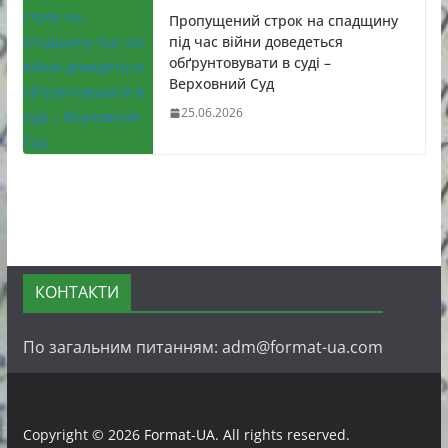
Пропущений строк на спадщину
під час війни доведеться
обґрунтовувати в суді –
Верховний Суд
25.06.2026
КОНТАКТИ
По загальним питанням: adm@format-ua.com
Copyright © 2026
Format-UA
. All rights reserved.