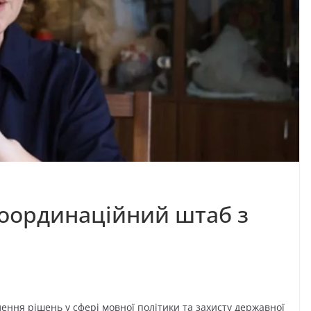
Координаційний штаб з
ення рішень у сфері мовної політики та захисту державної