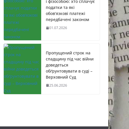
і фізособою: хто сплачує
податки та які
обов’язкові платежі
передбачені законом
01.07.2026
Пропущений строк на
спадщину під час війни
доведеться
обґрунтовувати в суді –
Верховний Суд
25.06.2026