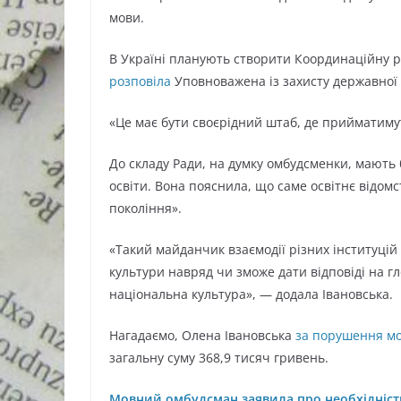
мови.
В Україні планують створити Координаційну ра
розповіла
Уповноважена із захисту державної
«Це має бути своєрідний штаб, де прийматиму
До складу Ради, на думку омбудсменки, мають
освіти. Вона пояснила, що саме освітнє відом
покоління».
«Такий майданчик взаємодії різних інституцій
культури навряд чи зможе дати відповіді на г
національна культура», — додала Івановська.
Нагадаємо, Олена Івановська
за порушення мо
загальну суму 368,9 тисяч гривень.
Мовний омбудсман заявила про необхідніст