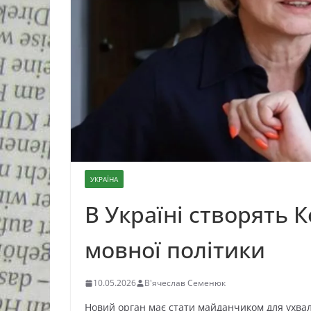
УКРАЇНА
В Україні створять 
мовної політики
10.05.2026
В'ячеслав Семенюк
Новий орган має стати майданчиком для ухвал