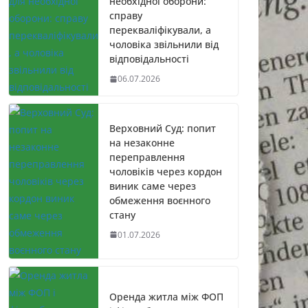
необхідної оборони:
справу
перекваліфікували, а
чоловіка звільнили від
відповідальності
06.07.2026
Верховний Суд: попит
на незаконне
переправлення
чоловіків через кордон
виник саме через
обмеження воєнного
стану
01.07.2026
Оренда житла між ФОП