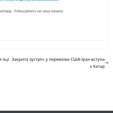
atsApp. Підписуйтесь на наші канали
и оці
Закрита зустріч: у перемови США-Іран вступа
є Катар