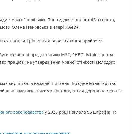
ду з мовної політики. Про те, для чого потрібен орган,
 мови Олена Івановська в етері
Київ24
.
ться нагальні рішення для розв’язання проблем».
 бути включені представники МЗС, РНБО, Міністерства
ство працює «на утвердження мовної стійкості молодого
 має вирішувати важливі питання. Бо одне Міністерство
лобальні виклики, з якими зіштовхуються державна мова та
вного законодавства
у 2025 році наклала 95 штрафів на
ь стимулів для російськомовних