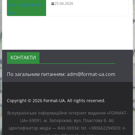
25.06.2026
КОНТАКТИ
По загальним питанням: adm@format-ua.com
Copyright © 2026
Format-UA
. All rights reserved.
Всеукраїнське інформаційне інтернет видання «FORMAT-
UA» 69091, м. Запоріжжя, вул. Пластова б. 46;
ідентифікатор медіа — R40-06934; tel. +380662294503; e-