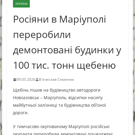
УКРАЇНА
Росіяни в Маріуполі
переробили
демонтовані будинки у
100 тис. тонн щебеню
09.05.2026
В'ячеслав Семенюк
Щебінь пішов на будівництво автодороги
Новоазовськ – Маріуполь, відсипки насипу
майбутньої залізниці та будівництва об’їзної
дороги.
У тимчасово окупованому Маріуполі російські
окупанти переробили демонтовані пошкоджені