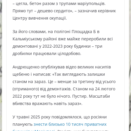
– цегла, бетон разом з трупами маріупольців.
Прямо тут – дешево сердито», – зазначив керівник
Центру вивчення окупації.
За його словами, на полігоні Площадка Б в
Кальміуському районі вже майже переробили всі
демонтовані у 2022-2023 року будинки – три
дробилки працювали цілодобово.
Андрющенко опублікував відео великих насипів
щебеню і написав: «Так виглядають залишки
станом на зараз. Це – менше за третину від усього
(отриманого) від демонтажів. Станом на 24 лютого
2022 року тут не було нічого. Пустир. Масштаби
вбивства вражають навіть зараз».
У травні 2025 року повідомлялося, що росіяни
планують
знести близько 10 тисяч приватних