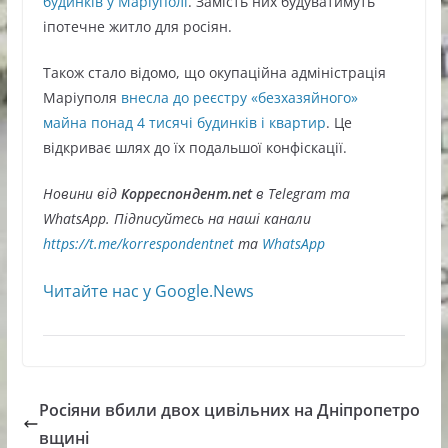
будинків у Маріуполі
. Замість них будуватимуть
іпотечне житло для росіян.
Також стало відомо, що окупаційна адміністрація
Маріуполя
внесла до реєстру «безхазяйного»
майна понад 4 тисячі будинків і квартир
. Це
відкриває шлях до їх подальшої конфіскації.
Новини від
Корреспондент.net
в Telegram та
WhatsApp. Підписуйтесь на наші канали
https://t.me/korrespondentnet
та
WhatsApp
Читайте нас у Google.News
Росіяни вбили двох цивільних на Дніпропетро
вщині