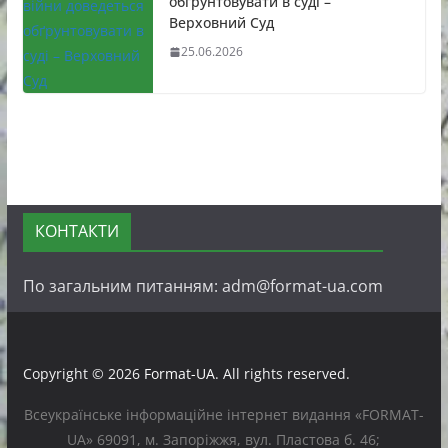
обґрунтовувати в суді –
Верховний Суд
25.06.2026
КОНТАКТИ
По загальним питанням: adm@format-ua.com
Copyright © 2026
Format-UA
. All rights reserved.
Всеукраїнське інформаційне інтернет видання «FORMAT-
UA» 69091, м. Запоріжжя, вул. Пластова б. 46;