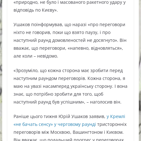
«природно, не було і масованого ракетного удару у
відповідь по Києву».
Ушаков поінформував, що наразі «про переговори
ніхто не говорив, поки що взято паузу, і про
наступний раунд домовленостей не досягнуто». Він
вважає, що переговори, «напевно, відновляться»,
але коли – невідомо.
«Зрозуміло, що кожна сторона має зробити перед
наступним раундом переговорів. Кожна сторона, я
маю на увазі насамперед українську сторону. І вона
знає, що потрібно зробити для того, щоб
наступний раунд був успішним», – наголосив він.
Раніше цього тижня Юрій Ушаков заявив,
у Кремлі
«не бачать сенсу» у черговому раунді
тристоронніх
переговорів між Москвою, Вашингтоном і Києвом.
Він вважає, що подальший прогрес у переговорах