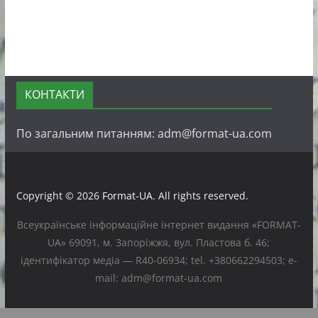
КОНТАКТИ
По загальним питанням: adm@format-ua.com
Copyright © 2026
Format-UA
. All rights reserved.
Всеукраїнське інформаційне інтернет видання «FORMAT-
UA» 69091, м. Запоріжжя, вул. Пластова б. 46;
ідентифікатор медіа — R40-06934; tel. +380662294503; e-
mail: adm@format-ua.com