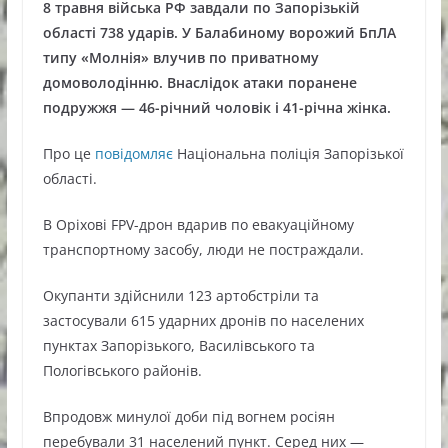
8 травня війська РФ завдали по Запорізькій
області 738 ударів. У Балабиному ворожий БпЛА
типу «Молнія» влучив по приватному
домоволодінню. Внаслідок атаки поранене
подружжя — 46-річний чоловік і 41-річна жінка.
Про це
повідомляє
Національна поліція Запорізької
області.
В Оріхові FPV-дрон вдарив по евакуаційному
транспортному засобу, люди не постраждали.
Окупанти здійснили 123 артобстріли та
застосували 615 ударних дронів по населених
пунктах Запорізького, Василівського та
Пологівського районів.
Впродовж минулої доби під вогнем росіян
перебували 31 населений пункт. Серед них —