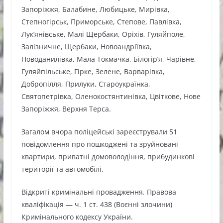
Запоріжжя, Балабине, Любицьке, Мирівка,
Степногірськ, Приморське, Степове, Павлівка,
Лук’янівське, Малі Щербаки, Оріхів, Гуляйполе,
Залізничне, Щербаки, Новоандріївка,
Новоданилівка, Мала Токмачка, Білогір’я, Чарівне,
Гуляйпільське, Гірке, Зелене, Варварівка,
Добропілля, Прилуки, Староукраїнка,
Святопетрівка, Оленокостянтинівка, Цвіткове, Нове
Запоріжжя, Верхня Терса.
Загалом вчора поліцейські зареєстрували 51
повідомлення про пошкоджені та зруйновані
квартири, приватні домоволодіння, прибудинкові
території та автомобілі.
Відкриті кримінальні провадження. Правова
кваліфікація — ч. 1 ст. 438 (Воєнні злочини)
Кримінального кодексу України.