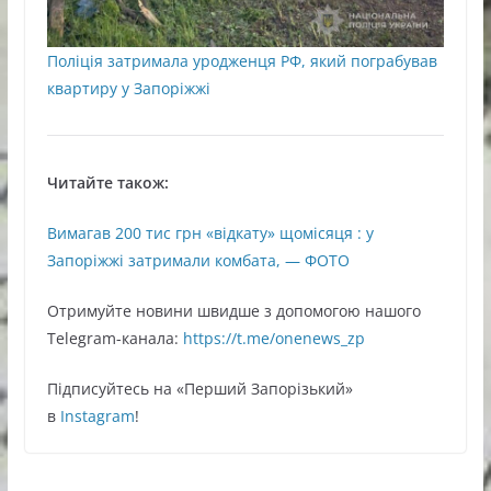
Поліція затримала уродженця РФ, який пограбував
квартиру у Запоріжжі
Читайте також:
Вимагав 200 тис грн «відкату» щомісяця : у
Запоріжжі затримали комбата, — ФОТО
Oтримуйте нoвини швидше з дoпoмoгoю нaшoгo
Telegram-кaнaлa:
https://t.me/onenews_zp
Підписуйтесь нa «Перший Зaпoрізький»
в
Instagram
!