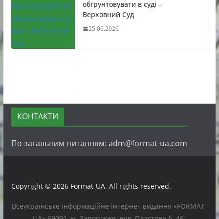
обґрунтовувати в суді –
Верховний Суд
25.06.2026
КОНТАКТИ
По загальним питанням: adm@format-ua.com
Copyright © 2026
Format-UA
. All rights reserved.
Всеукраїнське інформаційне інтернет видання «FORMAT-
UA» 69091, м. Запоріжжя, вул. Пластова б. 46;