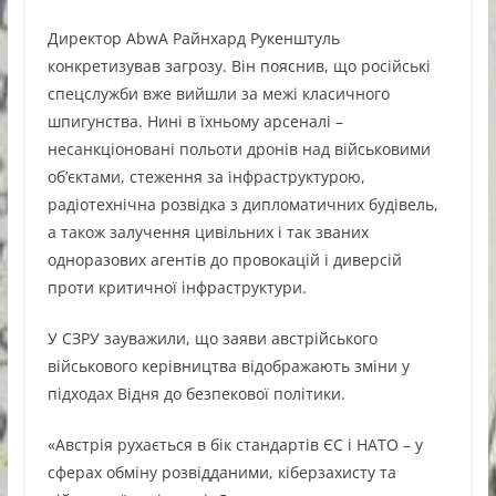
Директор AbwA Райнхард Рукенштуль
конкретизував загрозу. Він пояснив, що російські
спецслужби вже вийшли за межі класичного
шпигунства. Нині в їхньому арсеналі –
несанкціоновані польоти дронів над військовими
об’єктами, стеження за інфраструктурою,
радіотехнічна розвідка з дипломатичних будівель,
а також залучення цивільних і так званих
одноразових агентів до провокацій і диверсій
проти критичної інфраструктури.
У СЗРУ зауважили, що заяви австрійського
військового керівництва відображають зміни у
підходах Відня до безпекової політики.
«Австрія рухається в бік стандартів ЄС і НАТО – у
сферах обміну розвіддaними, кіберзахисту та