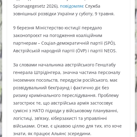
Spionagegesetz 2026),
повідомляє
Служба
зовнішньої розвідки України у суботу, 9 травня.
9 березня Міністерство юстиції передало
законопроєкт на погодження коаліційним
партнерам – Соціал-демократичній партії (SPÖ),
Австрійській народній партії (ÖVP) і партії NEOS.
За словами начальника австрійського Генштабу
генерала Штрідінгера, значна частина персоналу
іноземних посольств, передусім російського, має
розвідувальний бекґраунд і фактично діє без
ризику кримінального переслідування. Проблему
загострює те, що австрійська армія застосовує
сумісні з НАТО підходи у військовому плануванні,
логістиці, зв’язку, кіберзахисті та управлінні
військами. Отже, є цікавою ціллю для тих, хто хоче
знати, як працює Альянс зсередини.