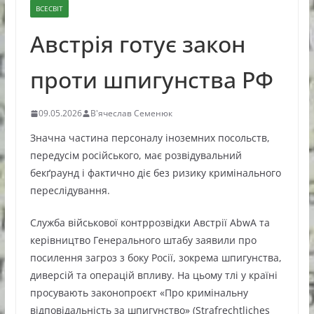
ВСЕСВІТ
Австрія готує закон
проти шпигунства РФ
09.05.2026
В'ячеслав Семенюк
Значна частина персоналу іноземних посольств,
передусім російського, має розвідувальний
бекґраунд і фактично діє без ризику кримінального
переслідування.
Служба військової контррозвідки Австрії AbwA та
керівництво Генерального штабу заявили про
посилення загроз з боку Росії, зокрема шпигунства,
диверсій та операцій впливу. На цьому тлі у країні
просувають законопроєкт «Про кримінальну
відповідальність за шпигунство» (Strafrechtliches