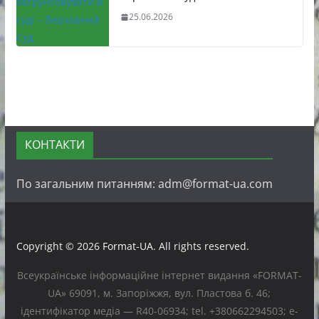
25.06.2026
КОНТАКТИ
По загальним питанням: adm@format-ua.com
Copyright © 2026
Format-UA
. All rights reserved.
Всеукраїнське інформаційне інтернет видання «FORMAT-
UA» 69091, м. Запоріжжя, вул. Пластова б. 46;
ідентифікатор медіа — R40-06934; tel. +380662294503; e-