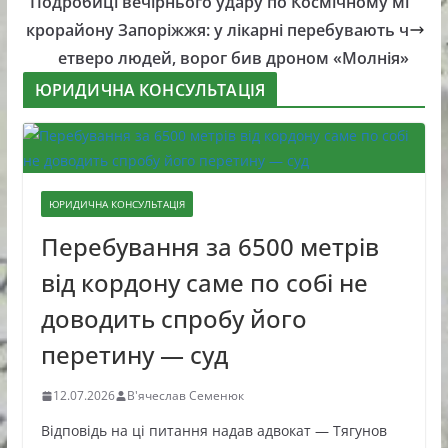
Подробиці вечірнього удару по Космічному мі
крорайону Запоріжжя: у лікарні перебувають ч
етверо людей, ворог бив дроном «Молнія»
ЮРИДИЧНА КОНСУЛЬТАЦІЯ
ЮРИДИЧНА КОНСУЛЬТАЦІЯ
Перебування за 6500 метрів
від кордону саме по собі не
доводить спробу його
перетину — суд
12.07.2026
В'ячеслав Семенюк
Відповідь на ці питання надав адвокат — Тягунов