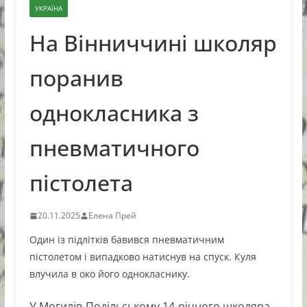
УКРАЇНА
На Вінниччині школяр
поранив
однокласника з
пневматичного
пістолета
20.11.2025
Елена Прей
Один із підлітків бавився пневматичним
пістолетом і випадково натиснув на спуск. Куля
влучила в око його однокласнику.
У Могилів-Подільському 14-річного школяра