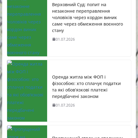
Верховний Суд: попит на
незаконне переправлення
чоловіків через кордон виник
саме через обмеження воєнного
стану
01.07.2026
Оренда житла між ФОП і
фізособою: хто сплачує податки
та які обов’язкові платежі
передбачені законом
01.07.2026