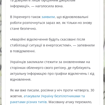
та довіряйте лише офіційним джерелам
інформації», — наголосила вона.
В Укренерго також
заявили
, що відновлювальні
роботи розпочнуться зараз же, як тільки-но знову
стане безпечно.
«Аварійні відключення будуть скасовані після
стабілізації ситуації в енергосистемі», — запевнили
в повідомленні.
Українців закликали стежити за оновленнями на
сторінках обленерго свого регіону, де публікують
актуальну інформацію про графіки відключень і хід
відновлення.
Як ми вже писали, росіяни у ніч проти четверга, 30
жовтня,
атакували Україну безпілотниками та
ракетами різних типів
. Масовану атаку пережило,