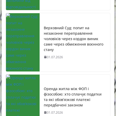
Верховний Суд: попит на
незаконне переправлення
чоловіків через кордон виник
саме через обмеження воєнного
стану
01.07.2026
Оренда житла між ФОП і
фізособою: хто сплачує податки
та які обов’язкові платежі
передбачені законом
01.07.2026