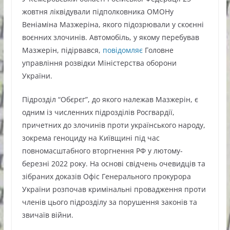
жовтня ліквідували підполковника ОМОНу
Веніаміна Мазжеріна, якого підозрювали у скоєнні
воєнних злочинів. Автомобіль, у якому перебував
Мазжерін, підірвався,
повідомляє
Головне
управління розвідки Міністерства оборони
України.
Підрозділ “Обєрєг”, до якого належав Мазжерін, є
одним із численних підрозділів Росгвардії,
причетних до злочинів проти українського народу,
зокрема геноциду на Київщині під час
повномасштабного вторгнення РФ у лютому-
березні 2022 року. На основі свідчень очевидців та
зібраних доказів Офіс Генерального прокурора
України розпочав кримінальні провадження проти
членів цього підрозділу за порушення законів та
звичаїв війни.