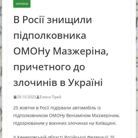
УКРАЇНА
В Росії знищили
підполковника
ОМОНу Мазжеріна,
причетного до
злочинів в Україні
29.10.2025
Елена Прей
25 жовтня в Росії підірвали автомобіль із
підполковником ОМОНу Веніаміном Мазжеріним,
підозрюваним у воєнних злочинах на Київщині.
У Кемеровській області Російської Федерації 25