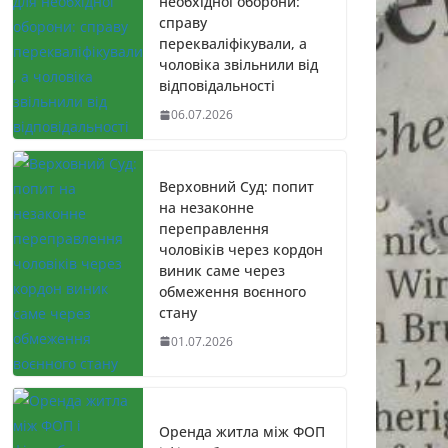
необхідної оборони:
справу
перекваліфікували, а
чоловіка звільнили від
відповідальності
06.07.2026
Верховний Суд: попит
на незаконне
переправлення
чоловіків через кордон
виник саме через
обмеження воєнного
стану
01.07.2026
Оренда житла між ФОП