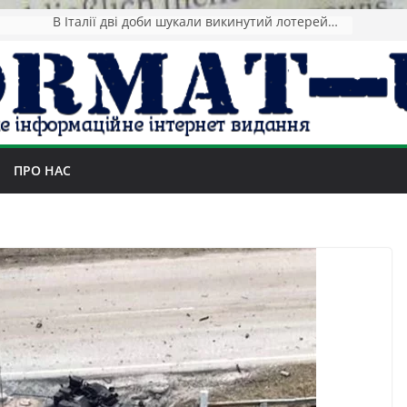
Підсумки 05.08: Удар по Києву і брак антибалістики
ПРО НАС