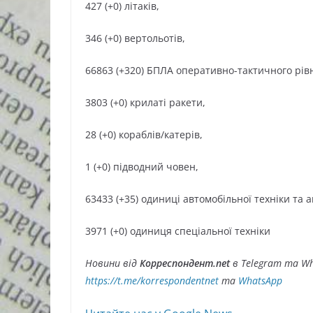
427 (+0) літаків,
346 (+0) вертольотів,
66863 (+320) БПЛА оперативно-тактичного рів
3803 (+0) крилаті ракети,
28 (+0) кораблів/катерів,
1 (+0) підводний човен,
63433 (+35) одиниці автомобільної техніки та 
3971 (+0) одиниця спеціальної техніки
Новини від
Корреспондент.net
в Telegram та Wh
https://t.me/korrespondentnet
та
WhatsApp