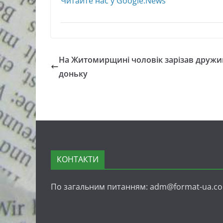
Читайте нас у Google.News
На Житомирщині чоловік зарізав дружи
доньку
КОНТАКТИ
По загальним питанням: adm@format-ua.c