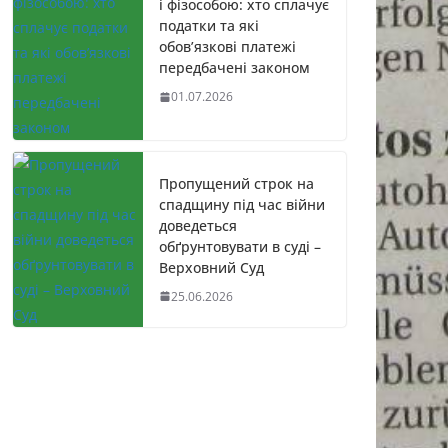
і фізособою: хто сплачує
податки та які
обов’язкові платежі
передбачені законом
01.07.2026
Пропущений строк на
спадщину під час війни
доведеться
обґрунтовувати в суді –
Верховний Суд
25.06.2026