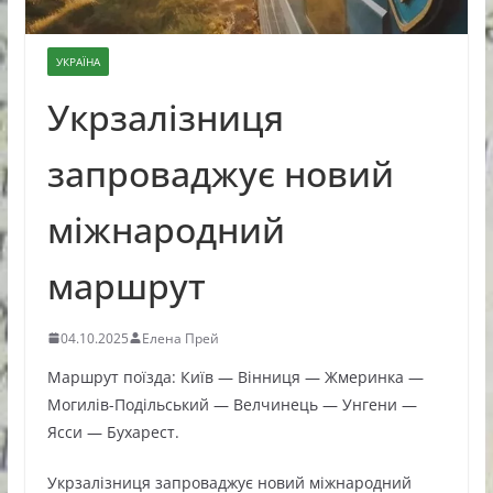
УКРАЇНА
Укрзалізниця
запроваджує новий
міжнародний
маршрут
04.10.2025
Елена Прей
Маршрут поїзда: Київ — Вінниця — Жмеринка —
Могилів-Подільський — Велчинець — Унгени —
Ясси — Бухарест.
Укрзалізниця запроваджує новий міжнародний