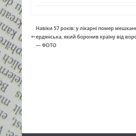
Навіки 57 років: у лікарні помер мешкан
ердянська, який боронив країну від воро
— ФОТО