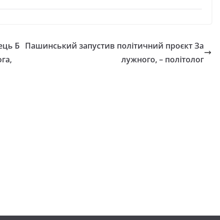
ець Б
Пашинський запустив політичний проєкт За
га,
лужного, – політолог