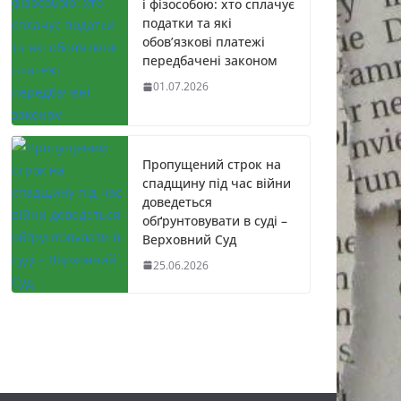
і фізособою: хто сплачує
податки та які
обов’язкові платежі
передбачені законом
01.07.2026
Пропущений строк на
спадщину під час війни
доведеться
обґрунтовувати в суді –
Верховний Суд
25.06.2026