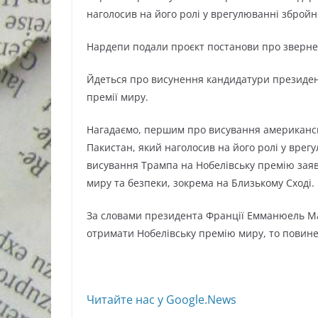
наголосив на його ролі у врегулюванні збройно
Нардепи подали проєкт постанови про звернен
Йдеться про висунення кандидатури президен
премії миру.
Нагадаємо, першим про висування американсь
Пакистан, який наголосив на його ролі у врегу
висування Трампа на Нобелівську премію заяв
миру та безпеки, зокрема на Близькому Сході.
За словами президента Франції Емманюель М
отримати Нобелівську премію миру, то повинен 
Читайте нас у Google.News