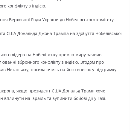
го конфлікту з Індією.
ня Верховної Ради України до Нобелівського комітету.
та США Дональда Джона Трампа на здобуття Нобелівської
кого лідера на Нобелівську премію миру заявив
люванні збройного конфлікту з Індією. Згодом про
ив Нетаньяху, посилаючись на його внесок у підтримку
акрона, якщо президент США Дональд Трамп хоче
вплинути на Ізраїль та зупинити бойові дії у Газі.