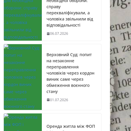
необхідної оборони:
справу
перекваліфікували, а
чоловіка звільнили від
відповідальності
06.07.2026
Верховний Суд: попит
на незаконне
переправлення
чоловіків через кордон
виник саме через
обмеження воєнного
стану
01.07.2026
Оренда житла між ФОП