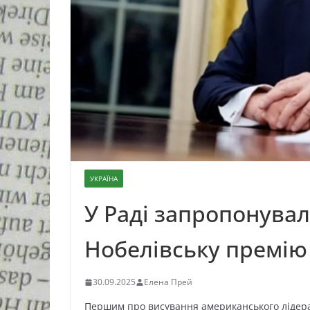
УКРАЇНА
У Раді запропонува
Нобелівську премію
30.09.2025
Елена Прей
Першим про висування американського лідера