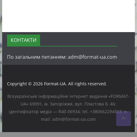
КОНТАКТИ
По загальним питанням: adm@format-ua.com
Copyright © 2026
Format-UA
. All rights reserved.
Всеукраїнське інформаційне інтернет видання «FORMAT-
UA» 69091, м. Запоріжжя, вул. Пластова б. 46;
ідентифікатор медіа — R40-06934; tel. +380662294503; e-
mail: adm@format-ua.com