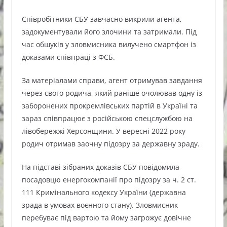
Співробітники СБУ завчасно викрили агента,
задокументували його злочини та затримали. Під
час обшуків у зловмисника вилучено смартфон із
доказами співпраці з ФСБ.
За матеріалами справи, агент отримував завдання
через свого родича, який раніше очолював одну із
заборонених прокремлівських партій в Україні та
зараз співпрацює з російською спецслужбою на
лівобережжі Херсонщини. У вересні 2022 року
родич отримав заочну підозру за державну зраду.
На підставі зібраних доказів СБУ повідомила
посадовцю енергокомпанії про підозру за ч. 2 ст.
111 Кримінального кодексу України (державна
зрада в умовах воєнного стану). Зловмисник
перебуває під вартою та йому загрожує довічне