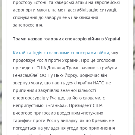
простору Естонії та хакерські атаки на європейські
аеропорти мають на меті дестабілізацію ситуації,
спонукання до заворушень і викликання
занепокоєння.
Трамп назвав головних спонсорів війни в Україні
Китай та Індія є головними спонсорами війни
, яку
продовжує Росія проти України. Про це оголосив
президент США Дональд Трамп заявив з трибуни
Генасамблеї ООН у Нью-Йорку. Водночас він
звернув увагу, що навіть деякі країни НАТО не
припинили закупівлю значної кількості
енергоресурсів у РФ, що, за його словами, є
неприпустимо, і «ганьба». Президент США
вчергове пригрозив введенням «потужних
тарифів» проти Росії у випадку, якщо Кремль не
погодиться на укладення угоди про припинення