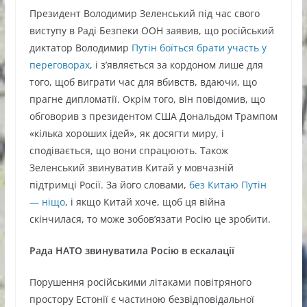
Президент Володимир Зеленський під час свого
виступу в Раді Безпеки ООН заявив, що російський
диктатор Володимир
Путін боїться брати участь у
переговорах
, і з’являється за кордоном лише для
того, щоб виграти час для вбивств, вдаючи, що
прагне дипломатії. Окрім того, він повідомив, що
обговорив з президентом США Дональдом Трампом
«кілька хороших ідей», як досягти миру, і
сподівається, що вони спрацюють. Також
Зеленський звинуватив Китай у мовчазній
підтримці Росії. За його словами,
без Китаю Путін
— ніщо
, і якщо Китай хоче, щоб ця війна
скінчилася, то може зобов’язати Росію це зробити.
Рада НАТО звинуватила Росію в ескалації
Порушення російськими літаками повітряного
простору Естонії є частиною безвідповідальної