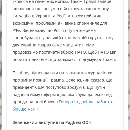
«колоса на глиняних ногах». Також Трамп заявив,
що «повністю зрозумів військову та економічну
ситуацію в Україні та Росії, а також побачив
економічні проблеми, які війна спричиняє для
РФ». Він вважає, що Росія і Путін зокрема
«перебувають у великій економічній скруті», тому
для України «зараз саме час діяти». «Ми
продовжимо постачати зброю НАТО, щоб НАТО міг
робити з нею все, що забажає», підсумував Трамп.
Пізніше, відповідаючи на запитання журналістки
про зміну позиції Трампа, Зеленський сказав, що
президент США поступово зрозумів, що Путін
надавав йому інформацію, яка «була далекою від
правди на полі бою»: «
Тепер він довіряє набагато
більше мені
«.
Зеленський виступив на Радбезі ООН