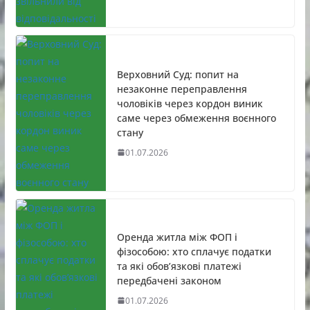
Верховний Суд: попит на
незаконне переправлення
чоловіків через кордон виник
саме через обмеження воєнного
стану
01.07.2026
Оренда житла між ФОП і
фізособою: хто сплачує податки
та які обов’язкові платежі
передбачені законом
01.07.2026