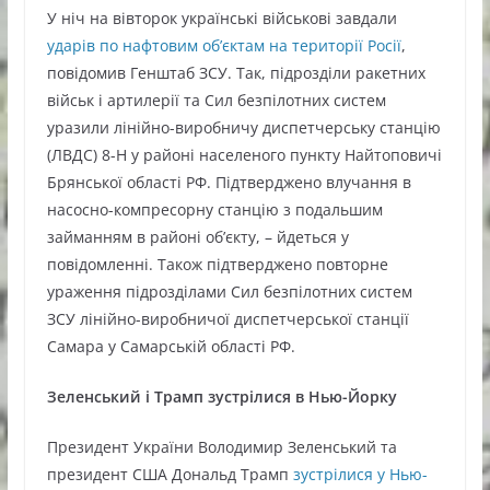
У ніч на вівторок українські військові завдали
ударів по нафтовим об’єктам на території Росії
,
повідомив Генштаб ЗСУ. Так, підрозділи ракетних
військ і артилерії та Сил безпілотних систем
уразили лінійно-виробничу диспетчерську станцію
(ЛВДС) 8-Н у районі населеного пункту Найтоповичі
Брянської області РФ. Підтверджено влучання в
насосно-компресорну станцію з подальшим
займанням в районі об’єкту, – йдеться у
повідомленні. Також підтверджено повторне
ураження підрозділами Сил безпілотних систем
ЗСУ лінійно-виробничої диспетчерської станції
Самара у Самарській області РФ.
Зеленський і Трамп зустрілися в Нью-Йорку
Президент України Володимир Зеленський та
президент США Дональд Трамп
зустрілися у Нью-