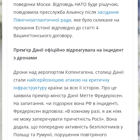
поведінки Моски. Відповідь НАТО буде рішучою,
повідомила пресслужба Альянсу після
засідання
Північноатлантичної ради
, яке було скликане на
прохання Естонії відповідно до статті 4
Вашингтонського договору.
Прем’єр Данії офіційно відреагувала на інцидент
з дронами
Дрони над аеропортом Копенгагена, столиці Данії
стали
найсерйознішою атакою на критичну
інфраструктуру
країни за всю її історію. Про це
заявила прем’єр-міністр Данії Метте Фредеріксен.
На запитання, чи підозрює вона РФ в інциденті,
Фредеріксен відповіла: «В кожному разі, я аж ніяк
не можу заперечувати причетність Росії». Вона
додала, що попередню активність безпілотників у
Польщі та Румунії, порушення повітряного