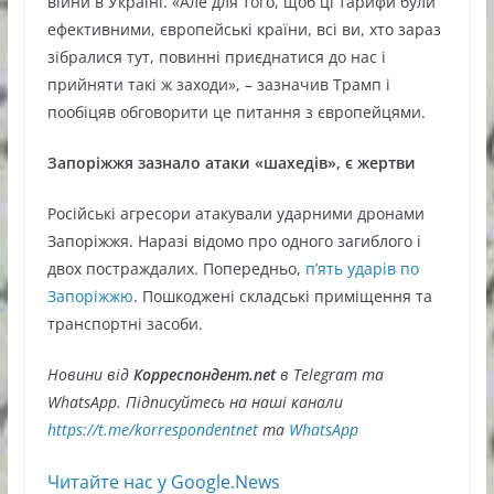
війни в Україні. «Але для того, щоб ці тарифи були
ефективними, європейські країни, всі ви, хто зараз
зібралися тут, повинні приєднатися до нас і
прийняти такі ж заходи», – зазначив Трамп і
пообіцяв обговорити це питання з європейцями.
Запоріжжя зазнало атаки «шахедів», є жертви
Російські агресори атакували ударними дронами
Запоріжжя. Наразі відомо про одного загиблого і
двох постраждалих. Попередньо,
пʼять ударів по
Запоріжжю
. Пошкоджені складські приміщення та
транспортні засоби.
Новини від
Корреспондент.net
в Telegram та
WhatsApp. Підписуйтесь на наші канали
https://t.me/korrespondentnet
та
WhatsApp
Читайте нас у Google.News