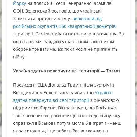
Йорку
на полях 80-ї сесії Генеральної асамблеї
ООН. Зеленський розповів, що українські
захисники протягом місяця
звільнили від
російських окупантів 360 квадратних кілометрів
території. Самі ж росіяни потрапили в оточення. За
його словами, завдяки українським захисникам
оборона триватиме, аж поки Росія не припинить
війну.
Україна здатна повернути всі території — Трамп
Президент США Дональд Трамп після зустрічі з
Володимиром Зеленським заявив, що
Україна
здатна повернути всі свої території
з фінансовою
підтримкою Європи. Він зазначив, що Росія вже
три з половиною роки «безцільно» веде війну, яку
справжня військова потуга могла б виграти «менш
як за тиждень», і це робить Росію схожою на