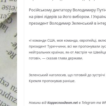
Російському диктатору Володимиру Путіну
на рівні лідерів за його вибором. І Украї
президент Володимир Зеленський в інтер
«І команди США, моя команда, європейці, вкл
президент Туреччини, всі ми пропонували зустр
нейтральних країнах, як-от Австрія чи Швейца
готові», — сказав глава держави.
Зеленський наголосив, що готовий до зустрічі з
Кремля пропонував раніше.
Новини від
Корреспондент.net
в Telegram та Wh