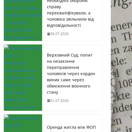
необхідної оборони:
справу
перекваліфікували, а
чоловіка звільнили від
відповідальності
06.07.2026
Верховний Суд: попит
на незаконне
переправлення
чоловіків через кордон
виник саме через
обмеження воєнного
стану
01.07.2026
Оренда житла між ФОП