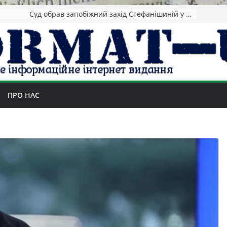
Зеленський повідомив про ураження нафтозаводів РФ за понад 1300 км від фронту
ПРО НАС