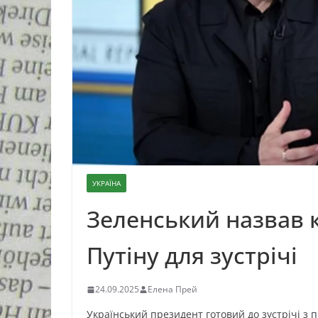
УКРАЇНА
Зеленський назвав к
Путіну для зустрічі
24.09.2025
Елена Прей
Український президент готовий до зустрічі з пр