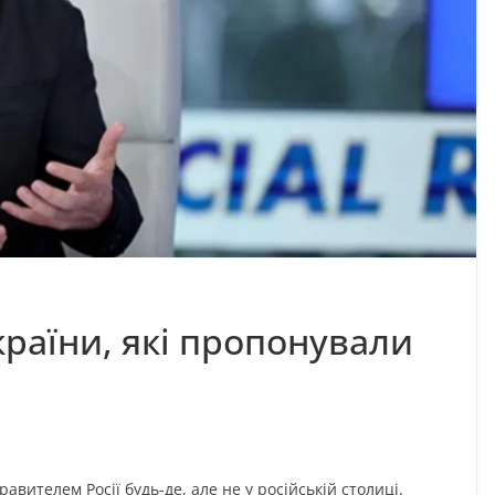
раїни, які пропонували
авителем Росії будь-де, але не у російській столиці.