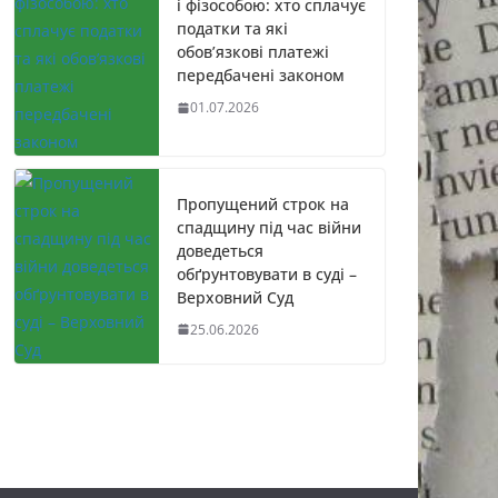
і фізособою: хто сплачує
податки та які
обов’язкові платежі
передбачені законом
01.07.2026
Пропущений строк на
спадщину під час війни
доведеться
обґрунтовувати в суді –
Верховний Суд
25.06.2026