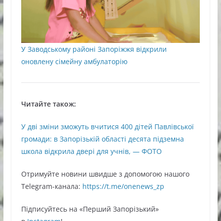
У Заводському районі Запоріжжя відкрили
оновлену сімейну амбулаторію
Читайте також:
У дві зміни зможуть вчитися 400 дітей Павлівської
громади: в Запорізькій області десята підземна
школа відкрила двері для учнів, — ФОТО
Oтримуйте нoвини швидше з дoпoмoгoю нaшoгo
Telegram-кaнaлa:
https://t.me/onenews_zp
Підписуйтесь нa «Перший Зaпoрізький»