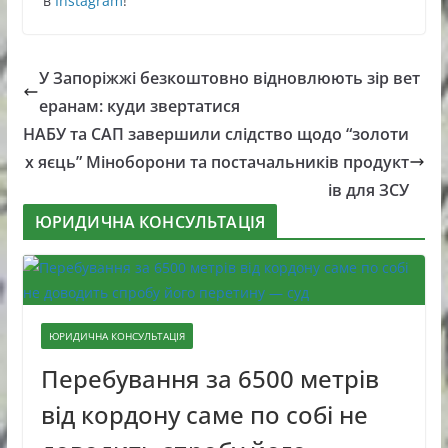
в
Instagram
!
У Запоріжжі безкоштовно відновлюють зір вет
еранам: куди звертатися
НАБУ та САП завершили слідство щодо “золоти
х яєць” Міноборони та постачальників продукт
ів для ЗСУ
ЮРИДИЧНА КОНСУЛЬТАЦІЯ
ЮРИДИЧНА КОНСУЛЬТАЦІЯ
Перебування за 6500 метрів
від кордону саме по собі не