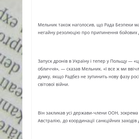
Мельник також наголосив, що Рада Безпеки ма
негайну резолюцію про припинення бойових д
Запуск дронів в Україну і тепер у Польщу — «
обличчя», — сказав Мельник. «І все ж ми ввіч
думку, якщо Радбез не зупинить нову фазу росі
світової війни.
Він закликав усі держави-члени ООН, зокрема
Австралію, до координації санкційних заходів 