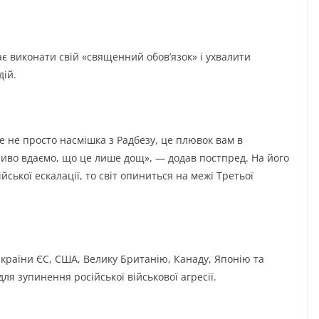
є виконати свій «священний обов’язок» і ухвалити
ій.
це не просто насмішка з Радбезу, це плювок вам в
ливо вдаємо, що це лише дощ», — додав постпред. На його
йської ескалації, то світ опиниться на межі Третьої
 країни ЄС, США, Велику Британію, Канаду, Японію та
для зупинення російської військової агресії.