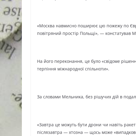
«Москва навмисно поширює цю пожежу по Євро
повітряний простір Польщі», — констатував М
На його переконання, це було «свідоме рішенн
терпіння міжнародної спільноти».
За словами Мельника, без рішучих дій в подал
«Завтра це можуть бути дрони чи навіть ракети
післязавтра — хтозна — щось може «випадково