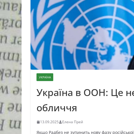
УКРАЇНА
Україна в ООН: Це н
обличчя
13.09.2025
Елена Прей
Якщо Радбез не зупинить нову фазу російської е