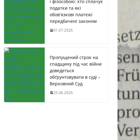
і фізособою: хто сплачує
податки та які
обов’язкові платежі
передбачені законом
01.07.2026
Пропущений строк на
спадщину під час війни
доведеться
обґрунтовувати в суді –
Верховний Суд
25.06.2026