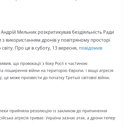
Андрій Мельник розкритикував бездіяльність Ради
ки з використанням дронів у повітряному просторі
світу. Про це в суботу, 13 вересня,
повідомив
явив, що провокації з боку Росії є частиною
у та поширення війни на територію Європи. І якщо агресія
, це може призвести до початку Третьої світової війни,
зпеки прийняла резолюцію із закликом до припинення
сійська агресія триває: Україна зазнає атак, а дрони тепер