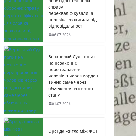
необхідної оборони:
справу
перекваліфікували, а
чоловіка звільнили від
відповідальності
06.07.2026
Верховний Суд: попит
на незаконне
переправлення
чоловіків через кордон
виник саме через
обмеження воєнного
стану
01.07.2026
Оренда житла між ФОП