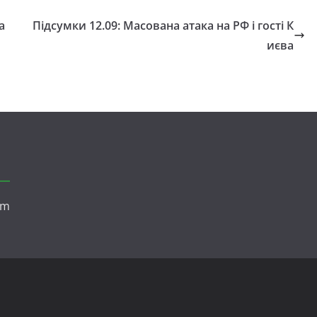
а
Підсумки 12.09: Масована атака на РФ і гості К
иєва
om