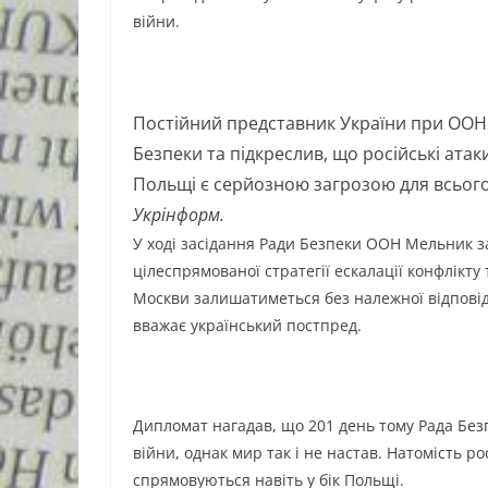
війни.
Постійний представник України при ООН 
Безпеки та підкреслив, що російські ата
Польщі є серйозною загрозою для всього 
Укрінформ.
У ході засідання Ради Безпеки ООН Мельник за
цілеспрямованої стратегії ескалації конфлікт
Москви залишатиметься без належної відповіді
вважає український постпред.
Дипломат нагадав, що 201 день тому Рада Бе
війни, однак мир так і не настав. Натомість ро
спрямовуються навіть у бік Польщі.