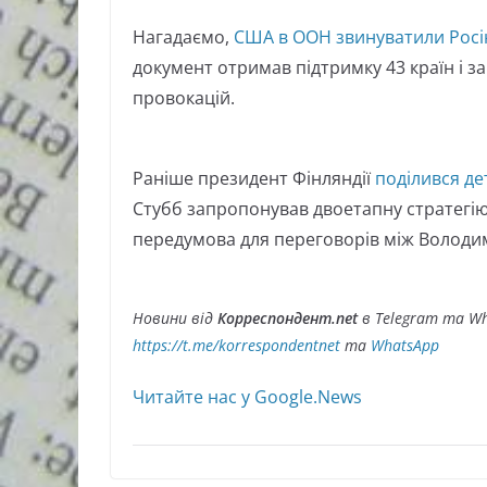
Нагадаємо,
США в ООН звинуватили Рос
документ отримав підтримку 43 країн і з
провокацій.
Раніше президент Фінляндії
поділився де
Стубб запропонував двоетапну стратегію
передумова для переговорів між Волод
Новини від
Корреспондент.net
в Telegram та Wh
https://t.me/korrespondentnet
та
WhatsApp
Читайте нас у Google.News