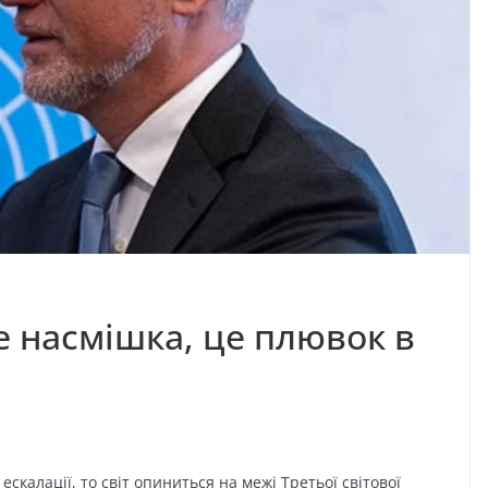
е насмішка, це плювок в
скалації, то світ опиниться на межі Третьої світової