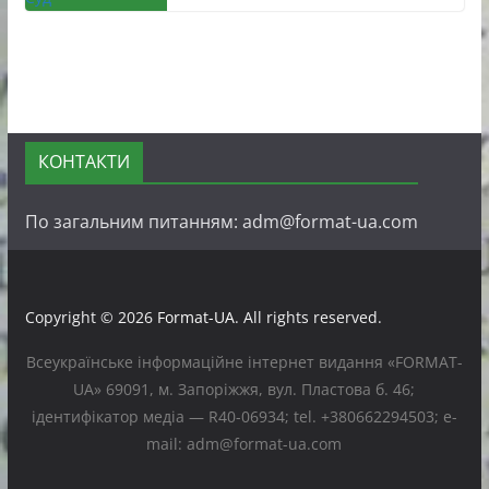
КОНТАКТИ
По загальним питанням: adm@format-ua.com
Copyright © 2026
Format-UA
. All rights reserved.
Всеукраїнське інформаційне інтернет видання «FORMAT-
UA» 69091, м. Запоріжжя, вул. Пластова б. 46;
ідентифікатор медіа — R40-06934; tel. +380662294503; e-
mail: adm@format-ua.com