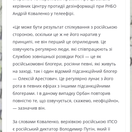
керівник Центру протидії дезінформації при РНБО
Андрій Коваленко у телеефірі.
«Це може бути результат спілкування з російською
стороною, оскільки це ж не його наратив у
принципі, не він перший це оприлюднив. Це
озвучують регулярно люди, які співпрацюють зі
Службою зовнішньої розвідки Росії — це як
російськомовні блогери, росіяни певні, які живуть
на заході, так і один відомий підсанкційний блогер
— Олексій Арестович. Це регулярно лунає з його
рота в певних ефірах з іншими підсанкційними
блогерами. І в даному випадку Орбан повторив
повністю те, що озвучується, скажемо, неофіційно»,
— зазначив він.
За словами Коваленко, верхівкою російською ІПСО
є російський диктатор Володимир Путін, який її