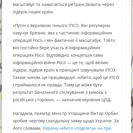
масштабує та намагається ретранслювати через
лідерів інших країн.
«Путін є верхівкою їхнього ІПСО. Він регулярно
озвучує брехню, яка є частиною інформаційних
операцій Росії, і він фактично її масштабує. Тобто
він постійно бере участь в інформаційних
операціях Росії. Відповідно, концепція сама
інформаційної війни Росії — це те, щоб великі
лідери, лідери країн в принципі озвучували ІПСО.
Таким чином, це пришвидшує, нібито, щоб це ІПСО
сприймалося як правда. Тому це може бути
результат банального спілкування з кимось з
російської сторони», — зазначив керівник ЦПД.
Нагадаєм, прем’єр-міністр Угорщини Віктор Орбан
зробив чергову скандальну заяву щодо України. За
його словами,
Україну нібито «поділять» на три