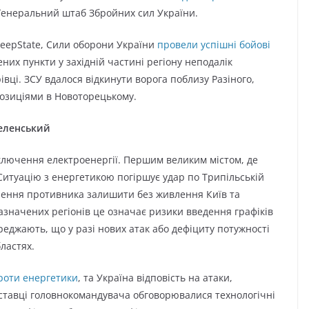
 Генеральний штаб Збройних сил України.
DeepState, Сили оборони України
провели успішні бойові
их пункти у західній частині регіону неподалік
вці. ЗСУ вдалося відкинути ворога поблизу Разіного,
позиціями в Новоторецькому.
еленський
ключення електроенергії. Першим великим містом, де
итуацію з енергетикою погіршує удар по Трипільській
гнення противника залишити без живлення Київ та
зазначених регіонів це означає ризики введення графіків
еджають, що у разі нових атак або дефіциту потужності
бластях.
роти енергетики
, та Україна відповість на атаки,
ставці головнокомандувача обговорювалися технологічні