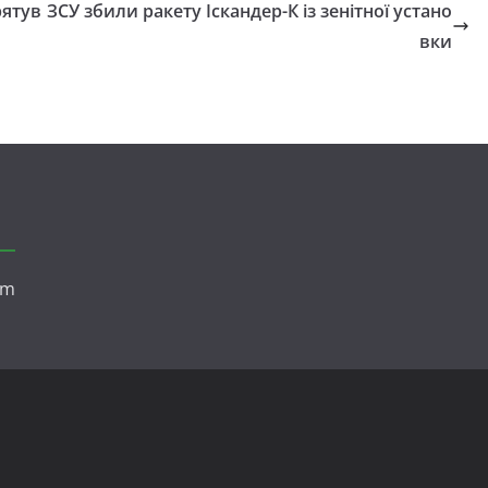
рятув
ЗСУ збили ракету Іскандер-К із зенітної устано
вки
om