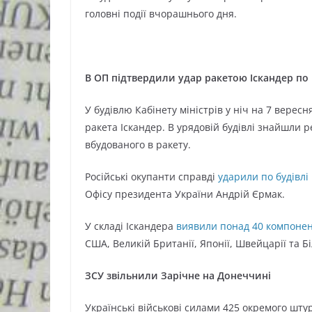
головні події вчорашнього дня.
В ОП підтвердили удар ракетою Іскандер по
У будівлю Кабінету міністрів у ніч на 7 вересн
ракета Іскандер. В урядовій будівлі знайшли р
вбудованого в ракету.
Російські окупанти справді
ударили по будівл
Офісу президента України Андрій Єрмак.
У складі Іскандера
виявили понад 40 компонен
США, Великій Британії, Японії, Швейцарії та Б
ЗСУ звільнили Зарічне на Донеччині
Українські військові силами 425 окремого шт