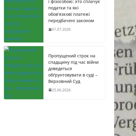
і фізособою: хто сплачує
податки та які
обов’язкові платежі
передбачені законом
01.07.2026
Пропущений строк на
спадщину під час війни
доведеться
обґрунтовувати в суді –
Верховний Суд
25.06.2026