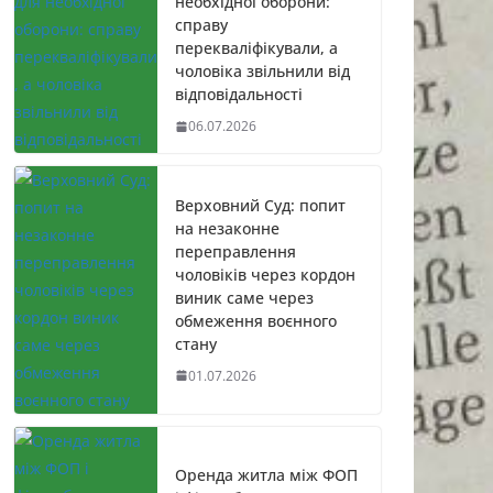
необхідної оборони:
справу
перекваліфікували, а
чоловіка звільнили від
відповідальності
06.07.2026
Верховний Суд: попит
на незаконне
переправлення
чоловіків через кордон
виник саме через
обмеження воєнного
стану
01.07.2026
Оренда житла між ФОП