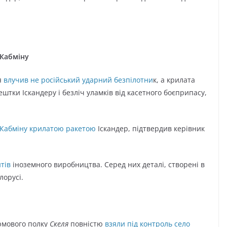
 Кабміну
я
влучив не російський ударний безпілотни
к, а крилата
ештки Іскандеру і безліч уламків від касетного боєприпасу,
і Кабміну крилатою ракетою
Іскандер, підтвердив керівник
тів
іноземного виробництва. Серед них деталі, створені в
ілорусі.
урмового полку
Скеля
повністю
взяли під контроль село