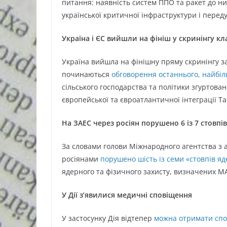
питання: наявність систем ППО та ракет до ни
української критичної інфраструктури і перед
Україна і ЄС вийшли на фініш у скринінгу кл
Україна вийшла на фінішну пряму скринінгу з
починаються
обговорення останнього, найбіл
сільського господарства та політики згуртован
європейської та євроатлантичної інтеграції Та
На ЗАЕС через росіян порушено 6 із 7 стовп
За словами голови Міжнародного агентства з а
росіянами
порушено шість із семи «стовпів яд
ядерного та фізичного захисту, визначених М
У Дії з’явилися медичні сповіщення
У застосунку Дія відтепер
можна отримати сп