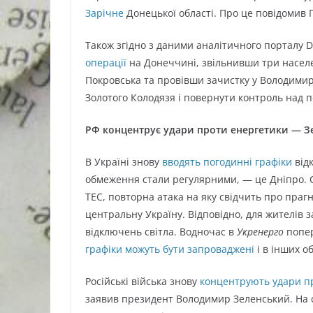
Зарічне
Донецької області. Про це повідомив
Також згідно з даними аналітичного порталу 
операції
на Донеччині, звільнивши три населен
Покровська та провівши зачистку у Володимирі
Золотого Колодязя і повернути контроль над 
РФ концентрує удари проти енергетики — З
В Україні знову
вводять погодинні графіки
від
обмеження стали регулярними, — це Дніпро. С
ТЕС, повторна атака на яку свідчить про пра
центральну Україну. Відповідно, для жителів 
відключень світла. Водночас в
Укренерго
попер
графіки можуть бути запроваджені
і в інших о
Російські війська знову
концентрують удари п
заявив президент Володимир Зеленський. На 