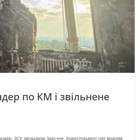
ндер по КМ і звільнене
андер; ЗСУ звільнили Зарічне. Кореспондент.net виділяє