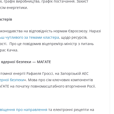
х, графік виробництва, графік постачання. Захист
усім енергетики.
астерів
аконодавства на відповідність нормам Євросоюзу. Наразі
ьш чутливого за темами кластера
, щодо ресурсів,
ості. Про це повідомив віцепрем’єр-міністр з питань
рас Качка.
ів ядерної безпеки — МАГАТЕ
томної енергії Рафаеля Гроссі, на Запорізькій АЕС
ерної безпеки
«. Мова про сім ключових компонентів
АГАТЕ на початку повномасштабного вторгнення Росії.
овіщення про направлення
та електронні рецепти на