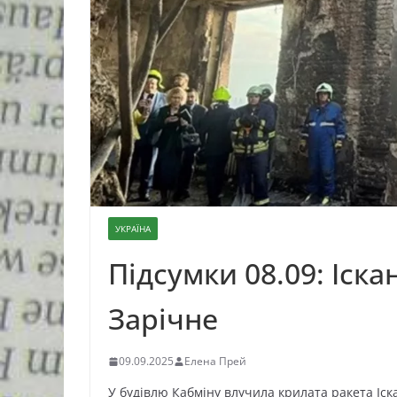
УКРАЇНА
Підсумки 08.09: Іска
Зарічне
09.09.2025
Елена Прей
У будівлю Кабміну влучила крилата ракета Іск