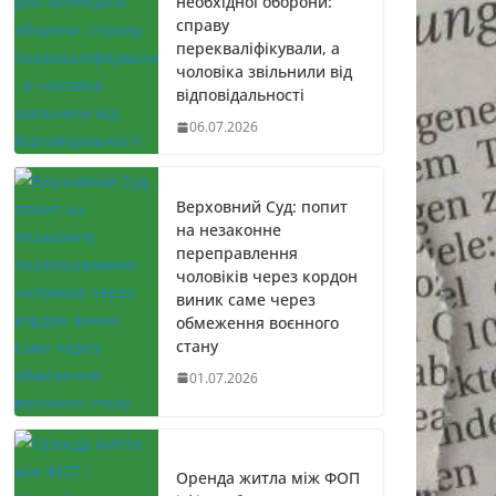
необхідної оборони:
справу
перекваліфікували, а
чоловіка звільнили від
відповідальності
06.07.2026
Верховний Суд: попит
на незаконне
переправлення
чоловіків через кордон
виник саме через
обмеження воєнного
стану
01.07.2026
Оренда житла між ФОП