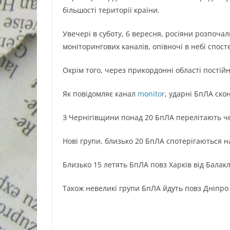
більшості території країни.
Увечері в суботу, 6 вересня, росіяни розпоча
моніторингових каналів, опівночі в небі спост
Окрім того, через прикордонні області пості
Як повідомляє канал
monitor
, ударні БпЛА ско
З Чернігівщини понад 20 БпЛА перелітають 
Нові групи, близько 20 БпЛА спотерігаються н
Близько 15 летять БпЛА повз Харків від Балакл
Також невеликі групи БпЛА йдуть повз Дніпро 