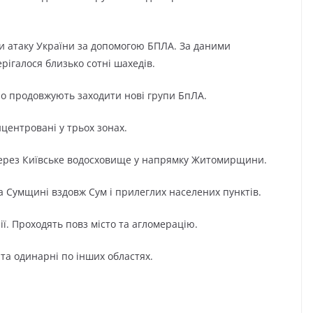
ли атаку України за допомогою БПЛА. За даними
ерігалося близько сотні шахедів.
йно продовжують заходити нові групи БпЛА.
нцентровані у трьох зонах.
через Київське водосховище у напрямку Житомирщини.
а Сумщині вздовж Сум і прилеглих населених пунктів.
ії. Проходять повз місто та агломерацію.
та одинарні по інших областях.