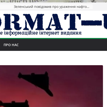
Зеленський повідомив про ураження нафтозаводів РФ за понад 1300 км від фронту
ПРО НАС