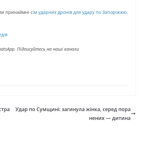
али принаймні с
ім ударних дронів для удару по Запоріжжю
.
едів
atsApp. Підписуйтесь на наші канали
стра
Удар по Сумщині: загинула жінка, серед пора
нених — дитина