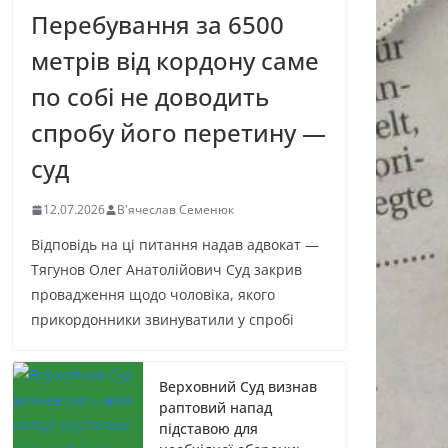
Перебування за 6500
метрів від кордону саме
по собі не доводить
спробу його перетину —
суд
12.07.2026
В'ячеслав Семенюк
Відповідь на ці питання надав адвокат —
Тягунов Олег Анатолійович Суд закрив
провадження щодо чоловіка, якого
прикордонники звинуватили у спробі
Верховний Суд визнав
раптовий напад
підставою для