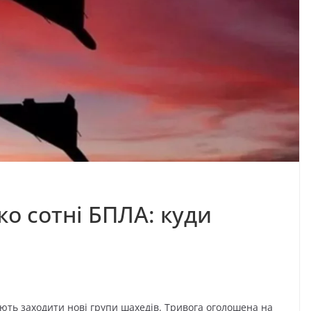
о сотні БПЛА: куди
ють заходити нові групи шахедів. Тривога оголошена на