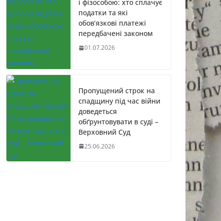
і фізособою: хто сплачує
податки та які
обов’язкові платежі
передбачені законом
01.07.2026
Пропущений строк на
спадщину під час війни
доведеться
обґрунтовувати в суді –
Верховний Суд
25.06.2026