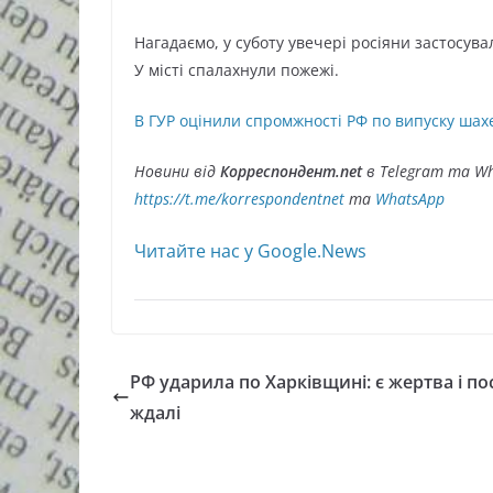
Нагадаємо, у суботу увечері росіяни застосув
У місті спалахнули пожежі.
В ГУР оцінили спромжності РФ по випуску шах
Новини від
Корреспондент.net
в Telegram та Wh
https://t.me/korrespondentnet
та
WhatsApp
Читайте нас у Google.News
РФ ударила по Харківщині: є жертва і по
ждалі