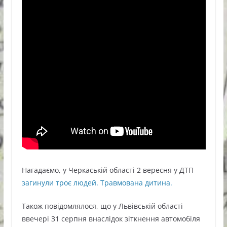
Нагадаємо, у Черкаській області 2 вересня у ДТП
загинули троє людей. Травмована дитина.
Також повідомлялося, що у Львівській області
ввечері 31 серпня внаслідок зіткнення автомобіля