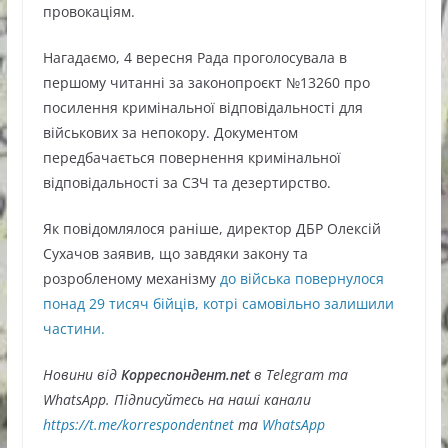
провокаціям.
Нагадаємо, 4 вересня Рада проголосувала в
першому читанні за законопроєкт №13260 про
посилення кримінальної відповідальності для
військових за непокору. Документом
передбачається повернення кримінальної
відповідальності за СЗЧ та дезертирство.
Як повідомлялося раніше, директор ДБР Олексій
Сухачов заявив, що завдяки закону та
розробленому механізму
до війська повернулося
понад 29 тисяч бійців, котрі самовільно залишили
частини.
Новини від
Корреспондент.net
в Telegram та
WhatsApp. Підписуйтесь на наші канали
https://t.me/korrespondentnet
та
WhatsApp