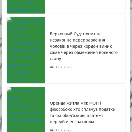
Верховний Суд: попит на
незаконне переправлення
чоловіків через кордон виник
саме через обмеження воєнного
стану
01.07.2026
Оренда житла між ФОП і
фізособою: хто сплачує податки
та які обов’язкові платежі
передбачені законом
01.07.2026