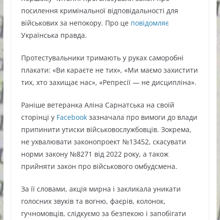
посилення кримінальної відповідальності для
військових за непокору. Про це
повідомляє
Українська правда.
Протестувальники тримають у руках саморобні
плакати: «Ви караєте не тих», «Ми маємо захистити
тих, хто захищає нас», «Репресії — не дисципліна».
Раніше ветеранка Аліна Сарнатська на своїй
сторінці у
Facebook
зазначала про вимоги до влади
припинити утиски військовослужбовців. Зокрема,
не ухвалювати законопроект №13452, скасувати
норми закону №8271 від 2022 року, а також
прийняти закон про військового омбудсмена.
За її словами, акція мирна і закликала уникати
голосних звуків та вогню, фаєрів, колонок,
гучномовців, слідкуємо за безпекою і запобігати