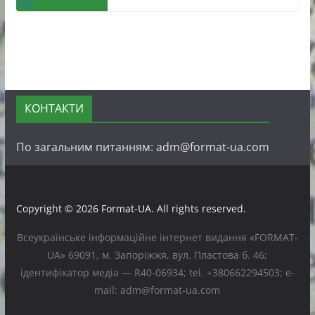
КОНТАКТИ
По загальним питанням: adm@format-ua.com
Copyright © 2026
Format-UA
. All rights reserved.
Всеукраїнське інформаційне інтернет видання «FORMAT-
UA» 69091, м. Запоріжжя, вул. Пластова б. 46;
ідентифікатор медіа — R40-06934; tel. +380662294503; e-
mail: adm@format-ua.com