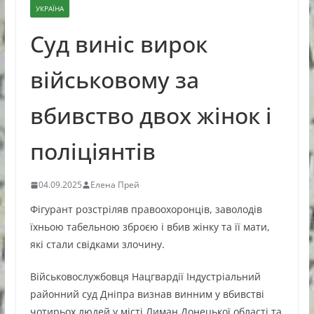
УКРАЇНА
Суд виніс вирок
військовому за
вбивство двох жінок і
поліціянтів
04.09.2025
Елена Прей
Фігурант розстріляв правоохоронців, заволодів
їхньою табельною зброєю і вбив жінку та її мати,
які стали свідками злочину.
Військовослужбовця Нацгвардії Індустріальний
районний суд Дніпра визнав винним у вбивстві
чотирьох людей у місті Лиман Донецької області та