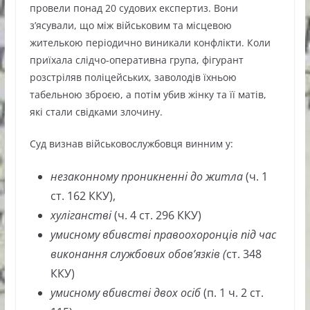
провели понад 20 судових експертиз. Вони
з’ясували, що між військовим та місцевою
жителькою періодично виникали конфлікти. Коли
приїхала слідчо-оперативна група, фігурант
розстріляв поліцейських, заволодів їхньою
табельною зброєю, а потім убив жінку та її матів,
які стали свідками злочину.
Суд визнав військовослужбовця винним у:
незаконному проникненні до житла
(ч. 1
ст. 162 ККУ),
хуліганстві
(ч. 4 ст. 296 ККУ)
умисному вбивстві правоохоронців під час
виконання службових обов’язків (
ст. 348
ККУ)
умисному вбивстві двох осіб
(п. 1 ч. 2 ст.