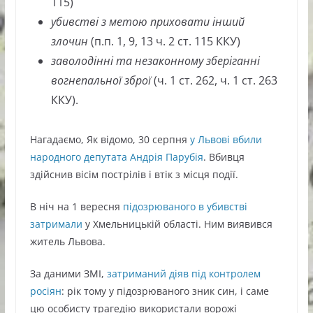
115)
убивстві з метою приховати інший
злочин
(п.п. 1, 9, 13 ч. 2 ст. 115 ККУ)
заволодінні та незаконному зберіганні
вогнепальної зброї
(ч. 1 ст. 262, ч. 1 ст. 263
ККУ).
Нагадаємо, Як відомо, 30 серпня
у Львові вбили
народного депутата Андрія Парубія
. Вбивця
здійснив вісім пострілів і втік з місця події.
В ніч на 1 вересня
підозрюваного в убивстві
затримали
у Хмельницькій області. Ним виявився
житель Львова.
За даними ЗМІ,
затриманий діяв під контролем
росіян
: рік тому у підозрюваного зник син, і саме
цю особисту трагедію використали ворожі