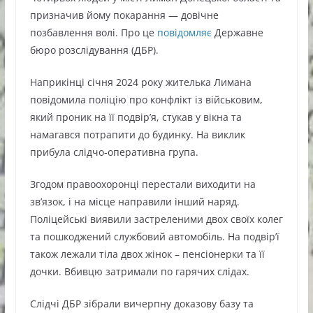
призначив йому покарання — довічне
позбавлення волі. Про це
повідомляє
Державне
бюро розслідування (ДБР).
Наприкінці січня 2024 року жителька Лимана
повідомила поліцію про конфлікт із військовим,
який проник на її подвір’я, стукав у вікна та
намагався потрапити до будинку. На виклик
прибула слідчо-оперативна група.
Згодом правоохоронці перестали виходити на
зв’язок, і на місце направили інший наряд.
Поліцейські виявили застреленими двох своїх колег
та пошкоджений службовий автомобіль. На подвір’ї
також лежали тіла двох жінок – пенсіонерки та її
дочки. Вбивцю затримали по гарячих слідах.
Слідчі ДБР зібрали вичерпну доказову базу та