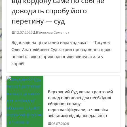
від кордону саме по собі не
доводить спробу його
перетину — суд
12.07.2026
В'ячеслав Семенюк
Відповідь на ці питання надав адвокат — Тягунов
Олег Анатолійович Суд закрив провадження щодо
чоловіка, якого прикордонники звинуватили у
спробі
Верховний Суд визнав раптовий
напад підставою для необхідної
оборони: справу
перекваліфікували, а чоловіка
звільнили від відповідальності
06.07.2026