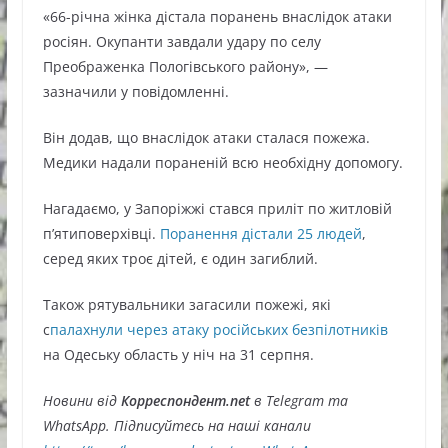
«66-річна жінка дістала поранень внаслідок атаки
росіян. Окупанти завдали удару по селу
Преображенка Пологівського району», —
зазначили у повідомленні.
Він додав, що внаслідок атаки сталася пожежа.
Медики надали пораненій всю необхідну допомогу.
Нагадаємо, у Запоріжжі стався приліт по житловій
п’ятиповерхівці.
Поранення дістали 25 людей
,
серед яких троє дітей, є один загиблий.
Також рятувальники загасили пожежі, які
с
палахнули через атаку російських безпілотників
на Одеську область у ніч на 31 серпня.
Новини від
Корреспондент.net
в Telegram та
WhatsApp. Підписуйтесь на наші канали