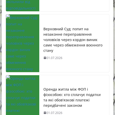
Верховний Суд: попит на
незаконне переправлення
чоловіків через кордон виник
саме через обмеження воєнного
стану
01.07.2026
Оренда житла між ФОП і
фізособою: хто сплачує податки
та які обов’язкові платежі
передбачені законом
01.07.2026