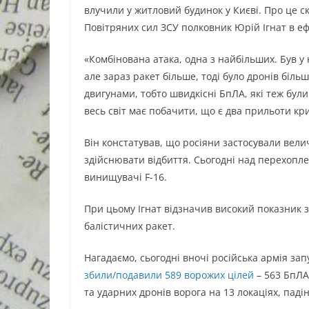
влучили у житловий будинок у Києві. Про це 
Повітряних сил ЗСУ полковник Юрій Ігнат в еф
«Комбінована атака, одна з найбільших. Був у 
але зараз ракет більше, тоді було дронів біл
двигунами, тобто швидкісні БпЛА, які теж були 
весь світ має побачити, що є два прильоти кр
Він констатував, що росіяни застосували велич
здійснювати відбиття. Сьогодні над перехопле
винищувачі F-16.
При цьому Ігнат відзначив високий показник з
балістичних ракет.
Нагадаємо, сьогодні вночі російська армія запу
збили/подавили 589 ворожих цілей
– 563 БпЛА 
та ударних дронів ворога на 13 локаціях, падін