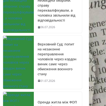
необхідної оборони:
справу
перекваліфікували, а
чоловіка звільнили від
відповідальності
06.07.2026
Верховний Суд: попит
на незаконне
переправлення
чоловіків через кордон
виник саме через
обмеження воєнного
стану
01.07.2026
Оренда житла між ФОП