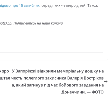
відомо про 15 загиблих
, серед яких четверо дітей. Також
atsApp. Підписуйтесь на наші канали
ю зро
У Запоріжжі відкрили меморіальну дошку на
иштал
честь полеглого захисника Валерія Востріков
а, який загинув під час бойового завдання на
Донеччини, — ФОТО