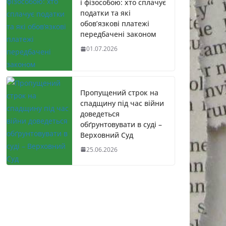
і фізособою: хто сплачує
податки та які
обов’язкові платежі
передбачені законом
01.07.2026
Пропущений строк на
спадщину під час війни
доведеться
обґрунтовувати в суді –
Верховний Суд
25.06.2026