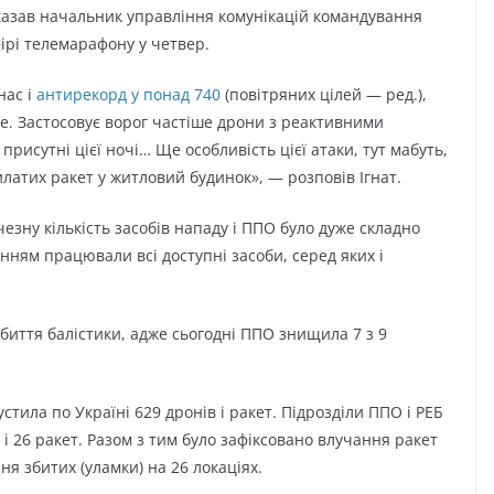
сказав начальник управління комунікацій командування
ірі телемарафону у четвер.
нас і
антирекорд у понад 740
(повітряних цілей — ред.),
ьше. Застосовує ворог частіше дрони з реактивними
присутні цієї ночі… Ще особливість цієї атаки, тут мабуть,
илатих ракет у житловий будинок», — розповів Ігнат.
езну кількість засобів нападу і ППО було дуже складно
нням працювали всі доступні засоби, серед яких і
биття балістики, адже сьогодні ППО знищила 7 з 9
стила по Україні 629 дронів і ракет. Підрозділи ППО і РЕБ
і 26 ракет. Разом з тим було зафіксовано влучання ракет
ня збитих (уламки) на 26 локаціях.