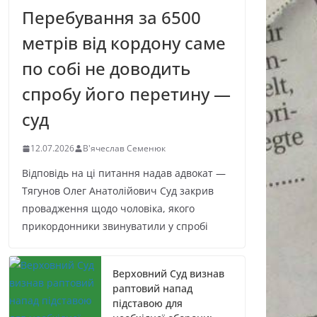
Перебування за 6500
метрів від кордону саме
по собі не доводить
спробу його перетину —
суд
12.07.2026
В'ячеслав Семенюк
Відповідь на ці питання надав адвокат —
Тягунов Олег Анатолійович Суд закрив
провадження щодо чоловіка, якого
прикордонники звинуватили у спробі
Верховний Суд визнав
раптовий напад
підставою для