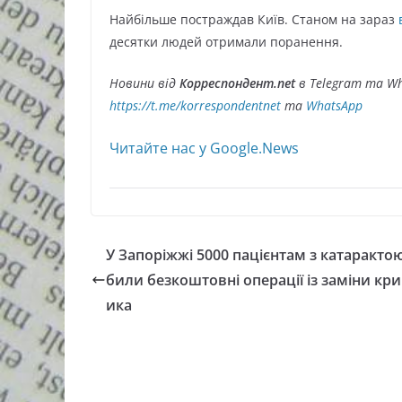
Найбільше постраждав Київ. Станом на зараз
десятки людей отримали поранення.
Новини від
Корреспондент.net
в Telegram та Wh
https://t.me/korrespondentnet
та
WhatsApp
Читайте нас у Google.News
У Запоріжжі 5000 пацієнтам з катаракто
били безкоштовні операції із заміни кр
ика