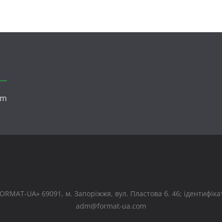
om
RMAT-UA» 69091, м. Запоріжжя, вул. Пластова б. 46; ідентифікато
adm@format-ua.com