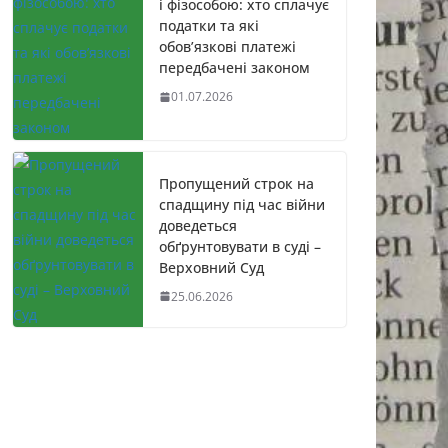
і фізособою: хто сплачує
податки та які
обов’язкові платежі
передбачені законом
01.07.2026
Пропущений строк на
спадщину під час війни
доведеться
обґрунтовувати в суді –
Верховний Суд
25.06.2026