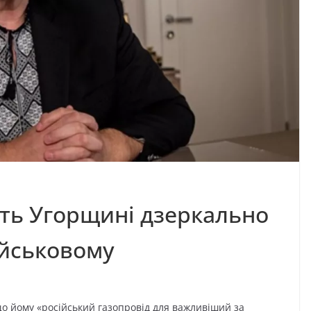
ість Угорщині дзеркально
військовому
що йому «російський газопровід для важливіший за