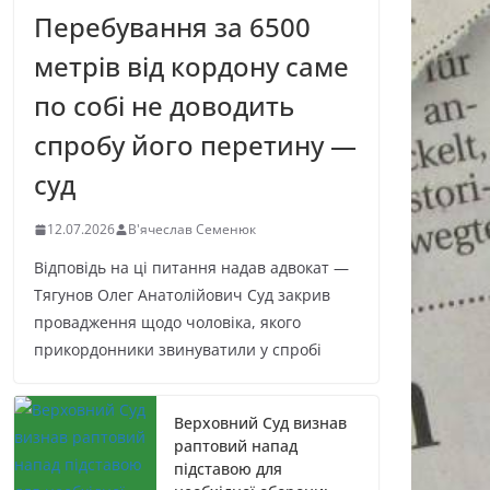
Перебування за 6500
метрів від кордону саме
по собі не доводить
спробу його перетину —
суд
12.07.2026
В'ячеслав Семенюк
Відповідь на ці питання надав адвокат —
Тягунов Олег Анатолійович Суд закрив
провадження щодо чоловіка, якого
прикордонники звинуватили у спробі
Верховний Суд визнав
раптовий напад
підставою для