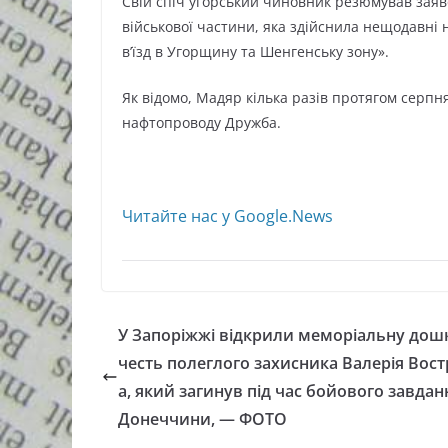
Свій спіч угорський чиновник резюмував зая
військової частини, яка здійснила нещодавні
в’їзд в Угорщину та Шенгенську зону».
Як відомо, Мадяр кілька разів протягом серпн
нафтопроводу Дружба.
Читайте нас у Google.News
У Запоріжжі відкрили меморіальну дош
честь полеглого захисника Валерія Вост
а, який загинув під час бойового завдан
Донеччини, — ФОТО