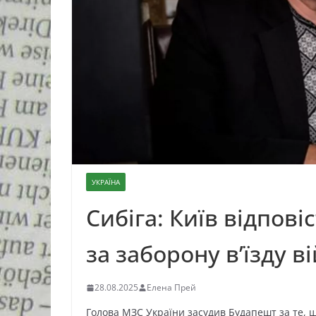
УКРАЇНА
Сибіга: Київ відпов
за заборону в’їзду 
28.08.2025
Елена Прей
Голова МЗС України засудив Будапешт за те, 