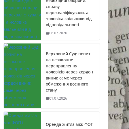
необхідної оборони:
справу
перекваліфікували, а
чоловіка звільнили від
відповідальності
06.07.2026
Верховний Суд: попит
на незаконне
переправлення
чоловіків через кордон
виник саме через
обмеження воєнного
стану
01.07.2026
Оренда житла між ФОП