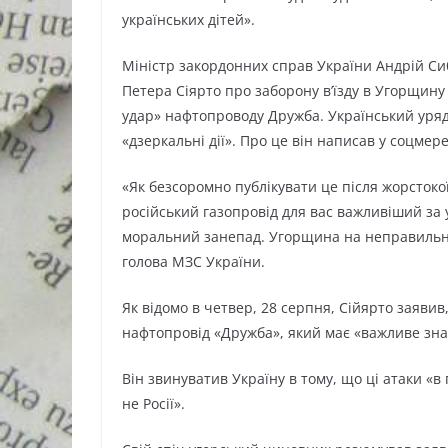
українських дітей».
Міністр закордонних справ України Андрій Сиб
Петера Сіярто про заборону в’їзду в Угорщин
удар» нафтопроводу Дружба. Український уря
«дзеркальні дії». Про це він написав у соцмере
«Як безсоромно публікувати це після жорстоко
російський газопровід для вас важливіший за у
моральний занепад. Угорщина на неправильном
голова МЗС України.
Як відомо в четвер, 28 серпня, Сійярто заявив
нафтопровід «Дружба», який має «важливе зн
Він звинуватив Україну в тому, що ці атаки «
не Росії».