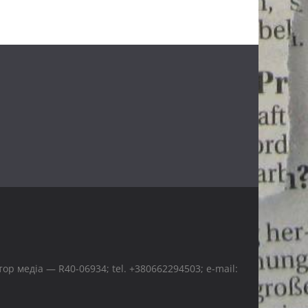
р медіа — R40-06934; tel. +380662294503; e-mail: