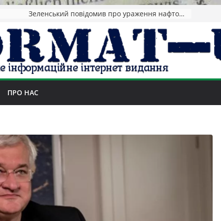
Зеленський повідомив про ураження нафтозаводів РФ за понад 1300 км від фронту
ПРО НАС