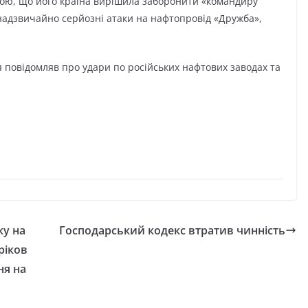
вою, що його країна вирішила заборонити «командиру
 надзвичайно серйозні атаки на нафтопровід «Дружба»,
я повідомляв про удари по російських нафтових заводах та
ку на
Господарський кодекс втратив чинність
ріков
ня на