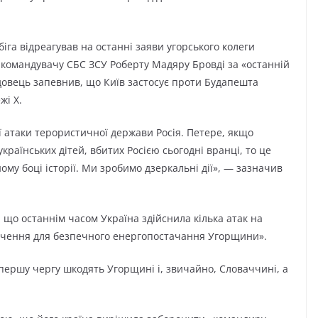
іга відреагував на останні заяви угорського колеги
у командувачу СБС ЗСУ Роберту Мадяру Бровді за «останній
довець запевнив, що Київ застосує проти Будапешта
жі Х.
ї атаки терористичної держави Росія. Петере, якщо
країнських дітей, вбитих Росією сьогодні вранці, то це
у боці історії. Ми зробимо дзеркальні дії», — зазначив
, що останнім часом Україна здійснила кілька атак на
ачення для безпечного енергопостачання Угорщини».
в першу чергу шкодять Угорщині і, звичайно, Словаччині, а