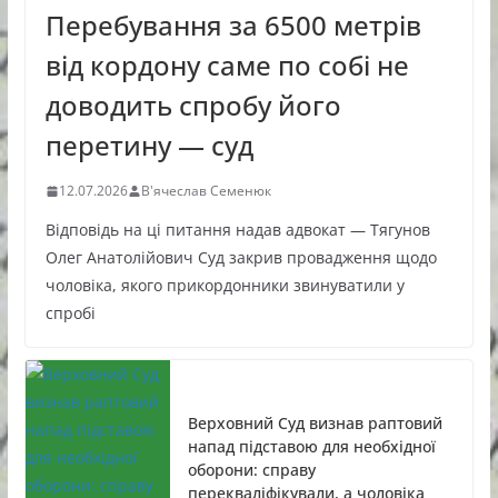
Перебування за 6500 метрів
від кордону саме по собі не
доводить спробу його
перетину — суд
12.07.2026
В'ячеслав Семенюк
Відповідь на ці питання надав адвокат — Тягунов
Олег Анатолійович Суд закрив провадження щодо
чоловіка, якого прикордонники звинуватили у
спробі
Верховний Суд визнав раптовий
напад підставою для необхідної
оборони: справу
перекваліфікували, а чоловіка