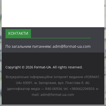
КОНТАКТИ
По загальним питанням: adm@format-ua.com
Copyright © 2026
Format-UA
. All rights reserved.
Всеукраїнське інформаційне інтернет видання «FORMAT-
UA» 69091, м. Запоріжжя, вул. Пластова б. 46;
ідентифікатор медіа — R40-06934; tel. +380662294503; e-
mail: adm@format-ua.com