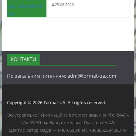
25.06.2026
КОНТАКТИ
По загальним питанням: adm@format-ua.com
Copyright © 2026
Format-UA
. All rights reserved.
Всеукраїнське інформаційне інтернет видання «FORMAT-
UA» 69091, м. Запоріжжя, вул. Пластова б. 46;
ідентифікатор медіа — R40-06934; tel. +380662294503; e-