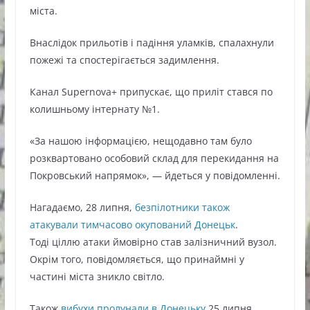
міста.
Внаслідок прильотів і падіння уламків, спалахнули
пожежі та спостерігається задимлення.
Канал Supernova+ припускає, що приліт стався по
колишньому інтернату №1.
«За нашою інформацією, нещодавно там було
розквартовано особовий склад для перекидання на
Покровський напрямок», — йдеться у повідомленні.
Нагадаємо, 28 липня,
безпілотники також
атакували тимчасово окупований Донецьк
.
Тоді ціллю атаки ймовірно став залізничний вузол.
Окрім того, повідомляється, що принаймні у
частині міста зникло світло.
Також
вибухи пролунали в Донецьку
25 липня.