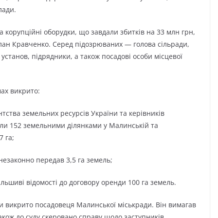
лади.
а корупційні оборудки, що завдали збитків на 33 млн грн,
ан Кравченко. Серед підозрюваних — голова сільради,
установ, підрядники, а також посадові особи місцевої
мах викрито:
тства земельних ресурсів України та керівників
іли 152 земельними ділянками у Малинській та
 га;
незаконно передав 3,5 га земель;
льшиві відомості до договору оренди 100 га земель.
ди викрито посадовеця Малинської міськради. Він вимагав
акож до суду скеровано справу щодо заступників