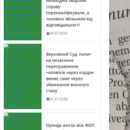
необхідної оборони:
справу
перекваліфікували, а
чоловіка звільнили від
відповідальності
06.07.2026
Верховний Суд: попит
на незаконне
переправлення
чоловіків через кордон
виник саме через
обмеження воєнного
стану
01.07.2026
Оренда житла між ФОП