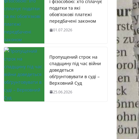
і фізособою: хто сплачує
податки та які
обов’язкові платежі
передбачені законом
01.07.2026
Пропущений строк на
спадщину під час війни
доведеться
обґрунтовувати в суді –
Верховний Суд
25.06.2026