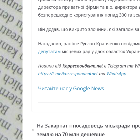
директора приватної фірми та в.о. директора 
безперешкодне користування понад 300 га зем
Він додав, що викрито злочини, які загалом з
Нагадаємо, раніше Руслан Кравченко повідом
депутатам
місцевих рад у двох областях Украї
Новини від
Корреспондент.net
в Telegram та Wh
https://t.me/korrespondentnet
та
WhatsApp
Читайте нас у Google.News
На Закарпатті посадовець міськради пр
землю на 70 млн дешевше