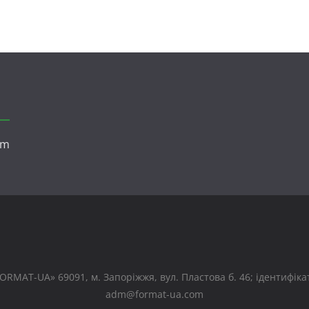
om
RMAT-UA» 69091, м. Запоріжжя, вул. Пластова б. 46; ідентифікато
adm@format-ua.com