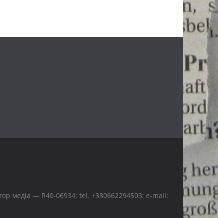
р медіа — R40-06934; tel. +380662294503; e-mail: