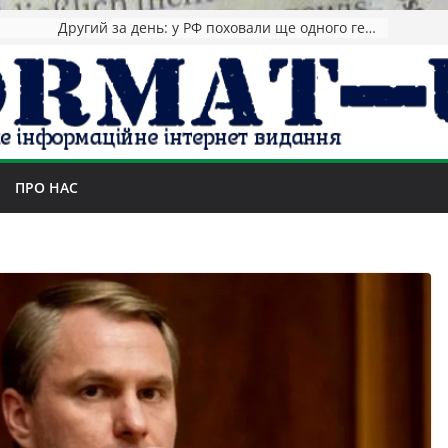
Другий за день: у РФ поховали ще одного генерала
ПРО НАС