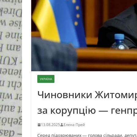
УКРАЇНА
Чиновники Житомир
за корупцію — генп
13.08.2025
Елена Прей
Серед підозрюваних — голова сільради, депут