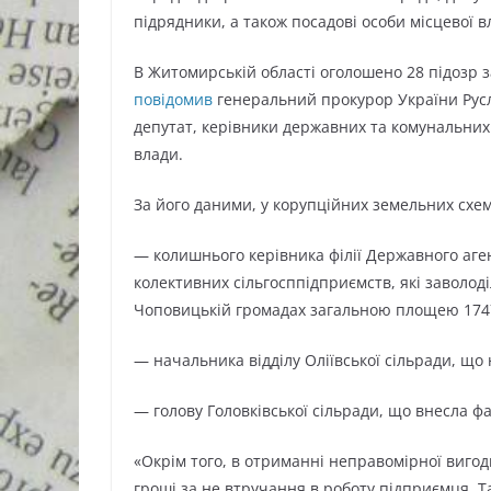
підрядники, а також посадові особи місцевої в
В Житомирській області оголошено 28 підозр з
повідомив
генеральний прокурор України Русл
депутат, керівники державних та комунальних 
влади.
За його даними, у корупційних земельних схе
— колишнього керівника філії Державного аген
колективних сільгосппідприємств, які заволод
Чоповицькій громадах загальною площею 1747
— начальника відділу Оліївської сільради, що 
— голову Головківської сільради, що внесла фа
«Окрім того, в отриманні неправомірної виго
гроші за не втручання в роботу підприємця. Т