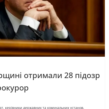
щині отримали 28 підозр
рокурор
ат, керівники державних та комунальних установ,