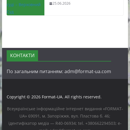
25.06.2026
КОНТАКТИ
По загальним питанням: adm@format-ua.com
Copyright © 2026
Format-UA
. All rights reserved.
Всеукраїнське інформаційне інтернет видання «FORMAT-
UA» 69091, м. Запоріжжя, вул. Пластова б. 46;
ідентифікатор медіа — R40-06934; tel. +380662294503; e-