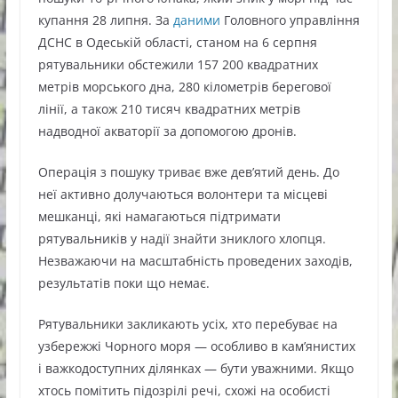
купання 28 липня. За
даними
Головного управління
ДСНС в Одеській області, станом на 6 серпня
рятувальники обстежили 157 200 квадратних
метрів морського дна, 280 кілометрів берегової
лінії, а також 210 тисяч квадратних метрів
надводної акваторії за допомогою дронів.
Операція з пошуку триває вже дев’ятий день. До
неї активно долучаються волонтери та місцеві
мешканці, які намагаються підтримати
рятувальників у надії знайти зниклого хлопця.
Незважаючи на масштабність проведених заходів,
результатів поки що немає.
Рятувальники закликають усіх, хто перебуває на
узбережжі Чорного моря — особливо в кам’янистих
і важкодоступних ділянках — бути уважними. Якщо
хтось помітить підозрілі речі, схожі на особисті