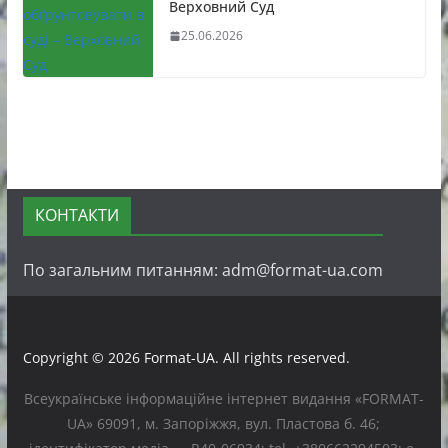
Верховний Суд
25.06.2026
КОНТАКТИ
По загальним питанням: adm@format-ua.com
Copyright © 2026
Format-UA
. All rights reserved.
Всеукраїнське інформаційне інтернет видання «FORMAT-
UA» 69091, м. Запоріжжя, вул. Пластова б. 46;