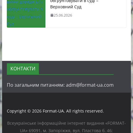
обґрунтовувати в суді –
Верховний Суд
25.06.2026
КОНТАКТИ
По загальним питанням: adm@format-ua.com
Copyright © 2026
Format-UA
. All rights reserved.
Всеукраїнське інформаційне інтернет видання «FORMAT-
UA» 69091, м. Запоріжжя, вул. Пластова б. 46;