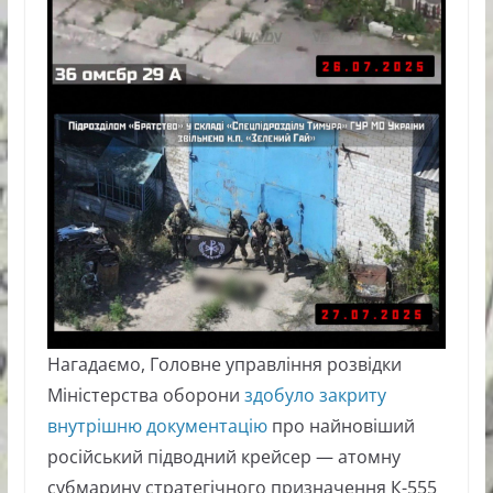
Нагадаємо, Головне управління розвідки
Міністерства оборони
здобуло закриту
внутрішню документацію
про найновіший
російський підводний крейсер — атомну
субмарину стратегічного призначення К-555