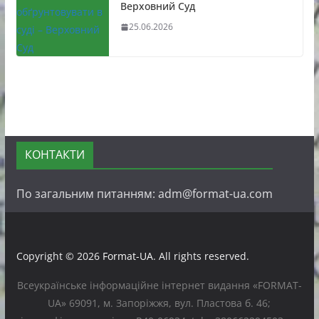
Верховний Суд
25.06.2026
КОНТАКТИ
По загальним питанням: adm@format-ua.com
Copyright © 2026
Format-UA
. All rights reserved.
Всеукраїнське інформаційне інтернет видання «FORMAT-
UA» 69091, м. Запоріжжя, вул. Пластова б. 46;