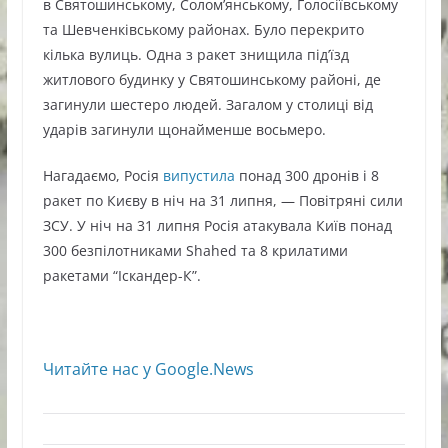
в Святошинському, Солом’янському, Голосіївському
та Шевченківському районах. Було перекрито
кілька вулиць. Одна з ракет знищила під’їзд
житлового будинку у Святошинському районі, де
загинули шестеро людей. Загалом у столиці від
ударів загинули щонайменше восьмеро.
Нагадаємо, Росія
випустила
понад 300 дронів і 8
ракет по Києву в ніч на 31 липня, — Повітряні сили
ЗСУ. У ніч на 31 липня Росія атакувала Київ понад
300 безпілотниками Shahed та 8 крилатими
ракетами “Іскандер-К”.
Читайте нас у Google.News