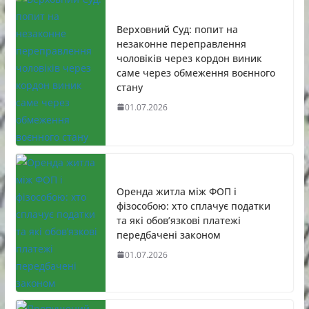
Верховний Суд: попит на
незаконне переправлення
чоловіків через кордон виник
саме через обмеження воєнного
стану
01.07.2026
Оренда житла між ФОП і
фізособою: хто сплачує податки
та які обов’язкові платежі
передбачені законом
01.07.2026