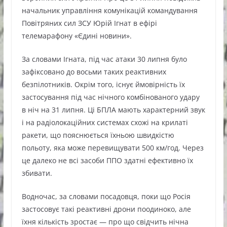
начальник управління комунікацій командування
Повітряних сил ЗСУ Юрій Ігнат в ефірі
телемарафону «Єдині новини».
За словами Ігната, під час атаки 30 липня було
зафіксовано до восьми таких реактивних
безпілотників. Окрім того, існує ймовірність їх
застосування під час нічного комбінованого удару
в ніч на 31 липня. Ці БПЛА мають характерний звук
і на радіолокаційних системах схожі на крилаті
ракети, що пояснюється їхньою швидкістю
польоту, яка може перевищувати 500 км/год. Через
це далеко не всі засоби ППО здатні ефективно їх
збивати.
Водночас, за словами посадовця, поки що Росія
застосовує такі реактивні дрони поодиноко, але
їхня кількість зростає — про що свідчить нічна