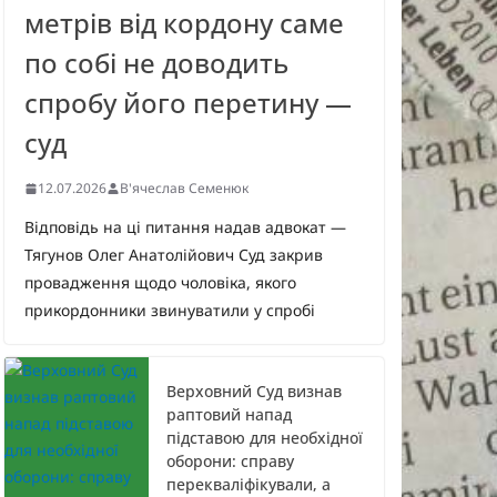
метрів від кордону саме
по собі не доводить
спробу його перетину —
суд
12.07.2026
В'ячеслав Семенюк
Відповідь на ці питання надав адвокат —
Тягунов Олег Анатолійович Суд закрив
провадження щодо чоловіка, якого
прикордонники звинуватили у спробі
Верховний Суд визнав
раптовий напад
підставою для необхідної
оборони: справу
перекваліфікували, а