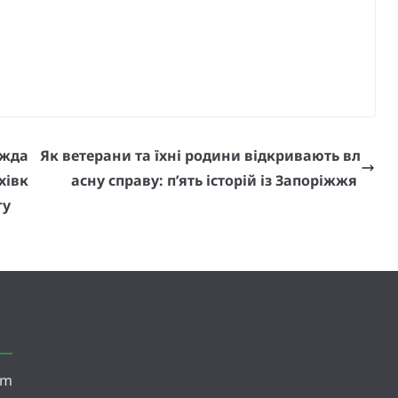
ажда
Як ветерани та їхні родини відкривають вл
хівк
асну справу: п’ять історій із Запоріжжя
гу
om