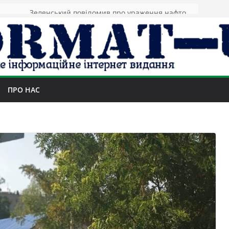
Зеленський повідомив про ураження нафтозаводів РФ за понад 1300 км від фронту
ПРО НАС