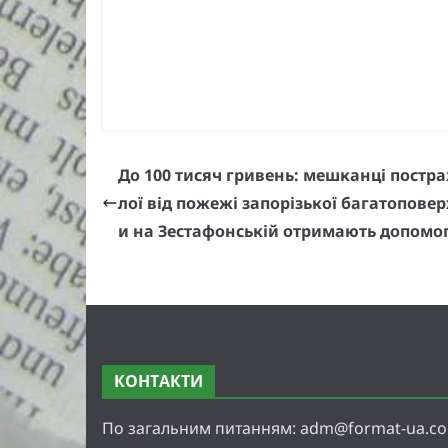
До 100 тисяч гривень: мешканці постр
лої від пожежі запорізької багатоповер
и на Зестафонській отримають допомо
КОНТАКТИ
По загальним питанням: adm@format-ua.c