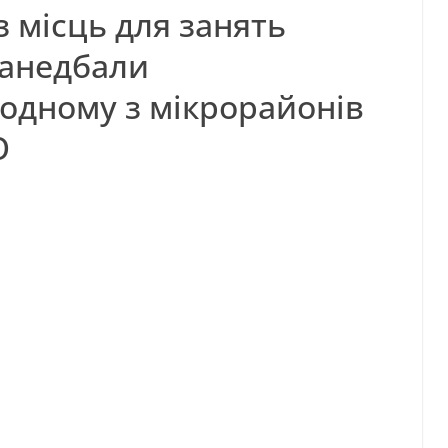
 місць для занять
занедбали
одному з мікрорайонів
О