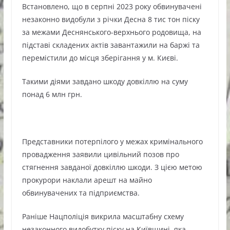
Встановлено, що в серпні 2023 року обвинувачені
незаконно видобули з річки Десна 8 тис тон піску
за межами Деснянського-верхнього родовища, на
підставі складених актів завантажили на баржі та
перемістили до місця зберігання у м. Києві.
Такими діями завдано шкоду довкіллю на суму
понад 6 млн грн.
Представники потерпілого у межах кримінального
провадження заявили цивільний позов про
стягнення завданої довкіллю шкоди. З цією метою
прокурори наклали арешт на майно
обвинувачених та підприємства.
Раніше Нацполіція викрила масштабну схему
незаконного видобутку піску на Київщині, яка