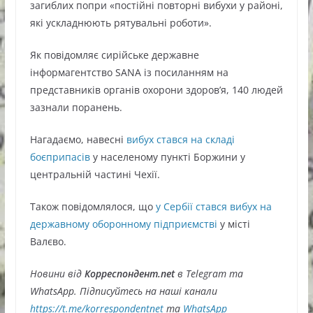
загиблих попри «постійні повторні вибухи у районі,
які ускладнюють рятувальні роботи».
Як повідомляє сирійське державне
інформагентство SANA із посиланням на
представників органів охорони здоров’я, 140 людей
зазнали поранень.
Нагадаємо, навесні
вибух стався на складі
боєприпасів
у населеному пункті Боржини у
центральній частині Чехії.
Також повідомлялося, що
у Сербії стався вибух на
державному оборонному підприємстві
у місті
Валєво.
Новини від
Корреспондент.net
в Telegram та
WhatsApp. Підписуйтесь на наші канали
https://t.me/korrespondentnet
та
WhatsApp