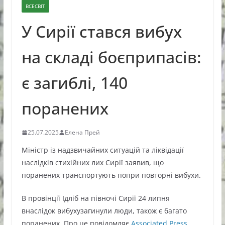
ВСЕСВІТ
У Сирії стався вибух
на складі боєприпасів:
є загиблі, 140
поранених
25.07.2025
Елена Прей
Міністр із надзвичайних ситуацій та ліквідації
наслідків стихійних лих Сирії заявив, що
поранених транспортують попри повторні вибухи.
В провінції Ідліб на півночі Сирії 24 липня
внаслідок вибухузагинули люди, також є багато
поранених. Про це повідомляє
Associated Press.