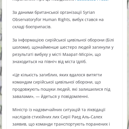
За даними британської організації Syrian
Observatoryfor Human Rights, вибух стався на
складі боєприпасів.
За інформацією сирійської цивільної оборони (Білі
шоломи), щонайменше шестеро людей загинули у
результаті вибуху у місті Маарат-Місрін, що
знаходиться на північ від міста Ідліб.
«Це кількість загиблих, яких вдалося витягти
командам сирійської цивільної оборони, що
продовжують пошуки людей, які залишилися під
завалами», — йдеться у повідомленні.
Міністр із надзвичайних ситуацій та ліквідації
наслідків стихійних лих Сирії Раед Аль-Салех
заявив, що команди транспортують поранених і