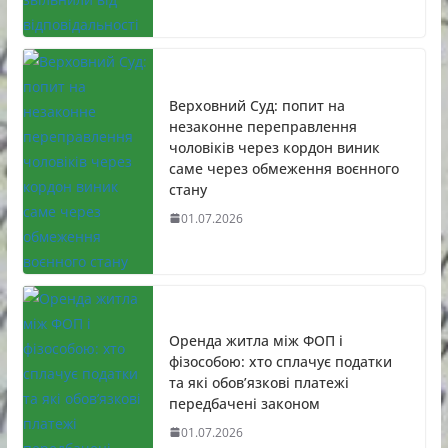
Верховний Суд: попит на
незаконне переправлення
чоловіків через кордон виник
саме через обмеження воєнного
стану
01.07.2026
Оренда житла між ФОП і
фізособою: хто сплачує податки
та які обов’язкові платежі
передбачені законом
01.07.2026