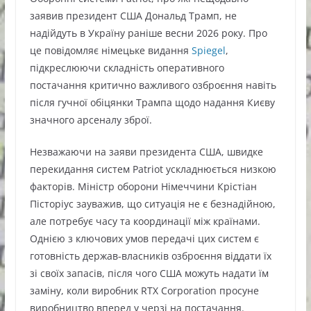
заявив президент США Дональд Трамп, не
надійдуть в Україну раніше весни 2026 року. Про
це повідомляє німецьке видання
Spiegel
,
підкреслюючи складність оперативного
постачання критично важливого озброєння навіть
після гучної обіцянки Трампа щодо надання Києву
значного арсеналу зброї.
Незважаючи на заяви президента США, швидке
перекидання систем Patriot ускладнюється низкою
факторів. Міністр оборони Німеччини Крістіан
Пісторіус зауважив, що ситуація не є безнадійною,
але потребує часу та координації між країнами.
Однією з ключових умов передачі цих систем є
готовність держав-власників озброєння віддати їх
зі своїх запасів, після чого США можуть надати їм
заміну, коли виробник RTX Corporation просуне
виробництво вперед у черзі на постачання.