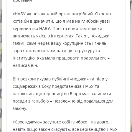
Кротевич.
«НАБУ як незалежний орган потрібний. Окремо
хотів би відзначити, що я мав на глибокій увазі
керівництво НАБУ. Просто вони там подяки
виписують якісь в інтернетах. Так от, покидьки
галімі, саме через вашу корупційність і гниль,
зараз так важко захищати цю структуру та
інституцію, яка мала працювати правильно», –
написав він.
Він розкритикував публічні «подяки» та піар у
соцмережах з боку представників НАБУ та
наголосив, що керівництво Бюро має залишити
посади з ганьбою – незалежно від подальшої долі
закону.
«Своє «дякую» засуньте собі глибоко і на довго. І
навіть якщо закон скасують, все керівництво НАБУ