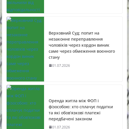
Верховний Суд: попит на
незаконне переправлення
чоловіків через кордон виник
саме через обмеження воєнного
стану
01.07.2026
Оренда житла між ФОП і
фізособою: хто сплачує податки
та які обов’язкові платежі
передбачені законом
01.07.2026