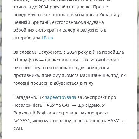
тривати до 2034 року або ще довше. Про це
повідомляється з посиланням на посла України у
Великій Британії, ексголовнокомандувача
Збройних сил України Валерія Залужного в
інтерв’ю для
LB.ua
.
За словами Залужного, з 2024 року війна перейшла
в іншу фазу — на виснаження. На сьогодні фронт
використовується переважно для знищення
противника, причому якомога масштабніше, тоді як
головні процеси відбуваються в тилу.
Нагадаємо, ВР
зареєструвала
законопроєкт про
незалежність НАБУ та САП — що відомо. У
Верховній Раді зареєстровано законопроєкт
№13531, який має повернути незалежність НАБУ та
САП.