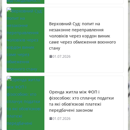
Верховний Суд: попит на
незаконне переправлення
чоловіків через кордон виник
саме через обмеження воєнного
стану
01.07.2026
Оренда житла між ФОП і
фізособою: хто сплачує податки
та які обов’язкові платежі
передбачені законом
01.07.2026