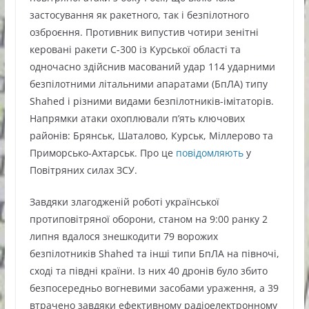
застосування як ракетного, так і безпілотного
озброєння. Противник випустив чотири зенітні
керовані ракети С-300 із Курської області та
одночасно здійснив масований удар 114 ударними
безпілотними літальними апаратами (БпЛА) типу
Shahed і різними видами безпілотників-імітаторів.
Напрямки атаки охоплювали п’ять ключових
районів: Брянськ, Шаталово, Курськ, Міллерово та
Приморсько-Ахтарськ. Про це
повідомляють
у
Повітряних силах ЗСУ.
Завдяки злагодженій роботі української
протиповітряної оборони, станом на 9:00 ранку 2
липня вдалося знешкодити 79 ворожих
безпілотників Shahed та інші типи БпЛА на півночі,
сході та півдні країни. Із них 40 дронів було збито
безпосередньо вогневими засобами ураження, а 39
втрачено завдяки ефективному радіоелектронному