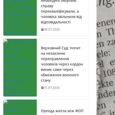
необхідної оборони:
справу
перекваліфікували, а
чоловіка звільнили від
відповідальності
06.07.2026
Верховний Суд: попит
на незаконне
переправлення
чоловіків через кордон
виник саме через
обмеження воєнного
стану
01.07.2026
Оренда житла між ФОП