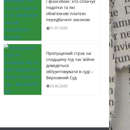
і фізособою: хто сплачує
податки та які
обов’язкові платежі
передбачені законом
01.07.2026
Пропущений строк на
спадщину під час війни
доведеться
обґрунтовувати в суді –
Верховний Суд
25.06.2026