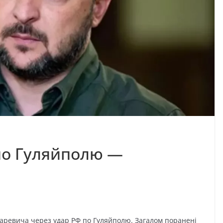
 по Гуляйполю —
харевича через удар РФ по Гуляйполю. Загалом поранені