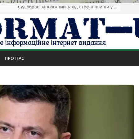
Зеленський повідомив про ураження нафтозаводів РФ за понад 1300 км від фронту
ПРО НАС