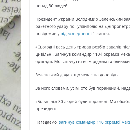
понад 30 людей.
Президент України Володимир Зеленський заяв
ракетного удару по Гуляйполю на Дніпропетров
повідомив у
відеозверненні
1 липня.
«Сьогодні весь день тривав розбір завалів післ
цивільні. Загинув командир 110-ї окремої мех
бригади. Мої співчуття всім рідним та близьки
Зеленський додав, що чекає на доповідь.
За його словами, усім, хто був поранений, на
«Більш ніж 30 людей були поранені. Ми обов’я
президент.
Нагадаємо,
загинув командир 110 окремої мех