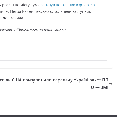
ру росіян по місту Суми
загинув полковник Юрій Юла
—
ди ім. Петра Калнишевського, колишній заступник
на Дашкевича.
atsApp. Підписуйтесь на наші канали
спіль
США призупинили передачу Україні ракет ПП
О — ЗМІ