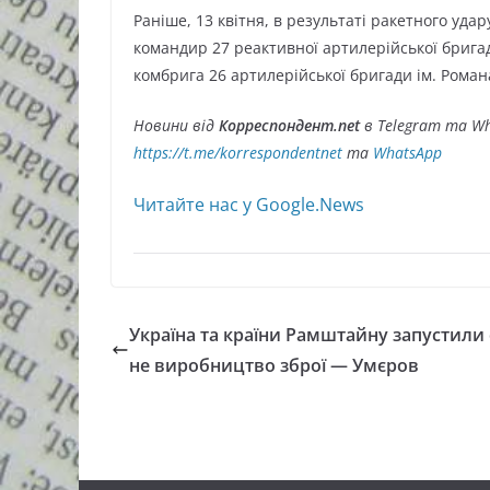
Раніше, 13 квітня, в результаті ракетного уда
командир 27 реактивної артилерійської брига
комбрига 26 артилерійської бригади ім. Рома
Новини від
Корреспондент.net
в Telegram та Wh
https://t.me/korrespondentnet
та
WhatsApp
Читайте нас у Google.News
Україна та країни Рамштайну запустили 
не виробництво зброї — Умєров