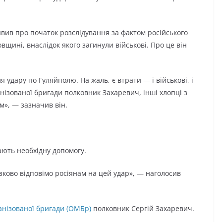
ив про початок розслідування за фактом російського
щині, внаслідок якого загинули військові. Про це він
я удару по Гуляйполю. На жаль, є втрати — і військові, і
анізованої бригади полковник Захаревич, інші хлопці з
м», — зазначив він.
дають необхідну допомогу.
зково відповімо росіянам на цей удар», — наголосив
анізованої бригади (ОМБр)
полковник Сергій Захаревич.