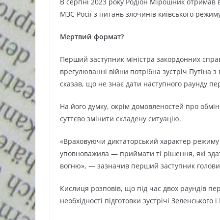
В серпні 2023 року Родіон Мірошник отримав в
МЗС Росії з питань злочинів київського режиму
Мертвий формат?
Перший заступник міністра закордонних справ
врегулюванні війни потрібна зустріч Путіна 
сказав, що не знає дати наступного раунду пе
На його думку, окрім домовленостей про обм
суттєво змінити складену ситуацію.
«Враховуючи диктаторський характер режиму 
уповноважила — приймати ті рішення, які зда
вогню», — зазначив перший заступник голови
Кислиця розповів, що під час двох раундів пер
необхідності підготовки зустрічі Зеленського і 