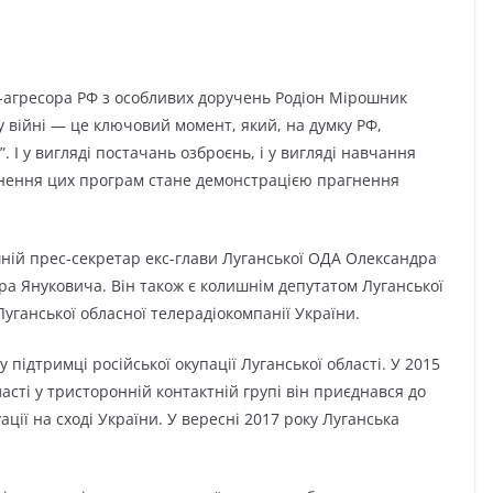
-агресора РФ з особливих доручень Родіон Мірошник
у війні — це ключовий момент, який, на думку РФ,
. І у вигляді постачань озброєнь, і у вигляді навчання
инення цих програм стане демонстрацією прагнення
ній прес-секретар екс-глави Луганської ОДА Олександра
ора Януковича. Він також є колишнім депутатом Луганської
 Луганської обласної телерадіокомпанії України.
 підтримці російської окупації Луганської області. У 2015
асті у тристоронній контактній групі він приєднався до
ії на сході України. У вересні 2017 року Луганська