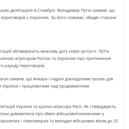
ською делегацією в Стамбулі. Володимир Путін заявив, що
переговорів з Україною. За його словами, обидві сторони
гацій обговорюють можливу дату нової зустрічі. Путін
країною-агресором Росією та Україною про припинення
о раунду переговорів.
ган заявив, що Анкара і надалі докладатиме зусиль для
и України і працюватиме над продовженням
елегацій України та країни-агресора Росії. Як стверджують
торони домовилися про обмін військовополоненими у
 поранених і тяжкохворих та молодих військових віком до 25