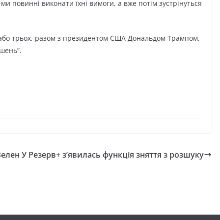
 ми повинні виконати їхні вимоги, а вже потім зустрінуться
в, або трьох, разом з президентом США Дональдом Трампом,
шень”.
Зелен
У Резерв+ з’явилась функція зняття з розшуку