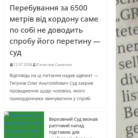
Перебування за 6500
метрів від кордону саме
по собі не доводить
спробу його перетину —
суд
12.07.2026
В'ячеслав Семенюк
Відповідь на ці питання надав адвокат —
Тягунов Олег Анатолійович Суд закрив
провадження щодо чоловіка, якого
прикордонники звинуватили у спробі
Верховний Суд визнав
раптовий напад
підставою для