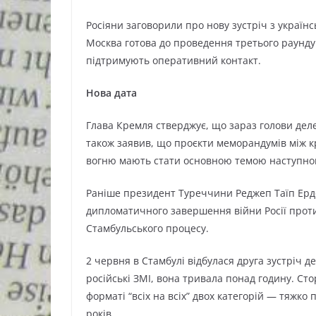
Росіяни заговорили про нову зустріч з україн
Москва готова до проведення третього раунду 
підтримують оперативний контакт.
Нова дата
Глава Кремля стверджує, що зараз голови деле
також заявив, що проєкти меморандумів між 
вогню мають стати основною темою наступног
Раніше президент Туреччини Реджеп Таїп Ердо
дипломатичного завершення війни Росії прот
Стамбульського процесу.
2 червня в Стамбулі відбулася друга зустріч д
російські ЗМІ, вона тривала понад годину. С
форматі “всіх на всіх” двох категорій — тяжко
років.