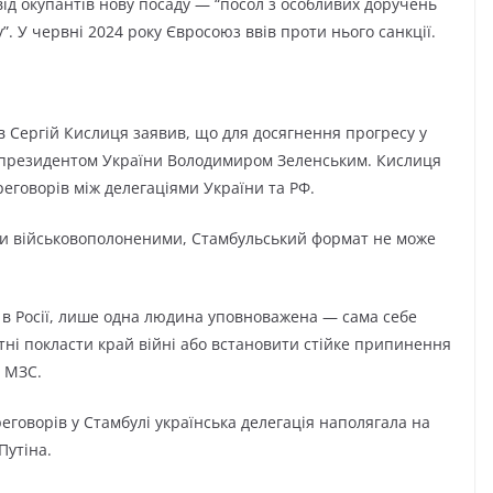
ід окупантів нову посаду — “посол з особливих доручень
”. У червні 2024 року Євросоюз ввів проти нього санкції.
 Сергій Кислиця заявив, що для досягнення прогресу у
з президентом України Володимиром Зеленським. Кислиця
реговорів між делегаціями України та РФ.
іни військовополоненими, Стамбульський формат не може
в Росії, лише одна людина уповноважена — сама себе
тні покласти край війні або встановити стійке припинення
 МЗС.
еговорів у Стамбулі українська делегація наполягала на
Путіна.