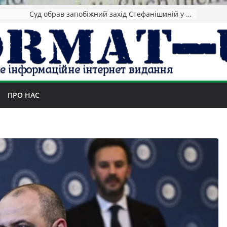
Зеленський повідомив про ураження нафтозаводів РФ за понад 1300 км від фронту
ПРО НАС