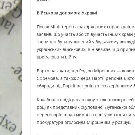
Військова допомога Україні
Посол Міністерства закордонних справ країни
заявив, що участь або співучасть інших країн 
“повинен бути зупинений у будь-якому вигляді”
українських військових. Він вважає, що прип
врегулювати війну.
Варто нагадати, що Родіон Мірошник — колиш
Єфремова, а також лідера Партії регіонів Вікт
облради від Партії регіонів та екс-керівником
Колаборант відігравав одну з ключових ролей у
році як представник окупованої Луганської обл
переговорів щодо мирного врегулювання ситуац
прокуратура оголосила Мірошника у розшук.