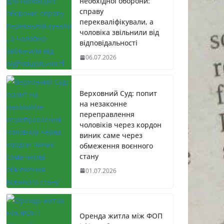
необхідної оборони:
справу
перекваліфікували, а
чоловіка звільнили від
відповідальності
06.07.2026
Верховний Суд: попит
на незаконне
переправлення
чоловіків через кордон
виник саме через
обмеження воєнного
стану
01.07.2026
Оренда житла між ФОП