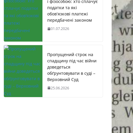
і фізособою: хто сплачує
податки та які
обов’язкові платежі
передбачені законом
01.07.2026
Пропущений строк на
спадщину під час війни
доведеться
обґрунтовувати в суді –
Верховний Суд
25.06.2026