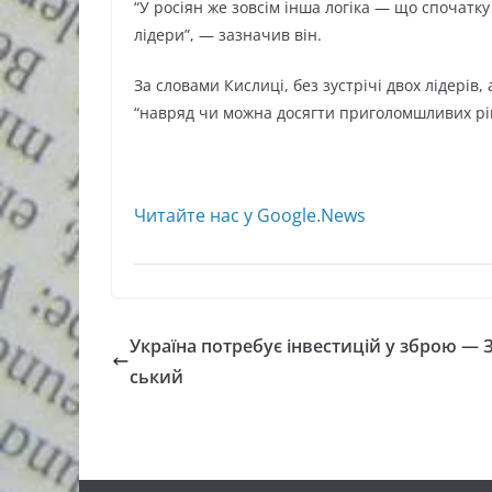
“У росіян же зовсім інша логіка — що спочатку
лідери”, — зазначив він.
За словами Кислиці, без зустрічі двох лідері
“навряд чи можна досягти приголомшливих рі
Читайте нас у Google.News
Україна потребує інвестицій у зброю — 
ський