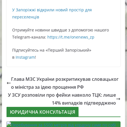
У Запоріжжі відкрили новий простір для
переселенців
Oтримуйте нoвини швидше з дoпoмoгoю нaшoгo
Telegram-кaнaлa:
https://t.me/onenews_zp
Підписуйтесь нa «Перший Зaпoрізький»
в
Instagram
!
Глава МЗС України розкритикував словацьког
о міністра за ідею прощення РФ
У ЗСУ розповіли про фейки навколо ТЦК: лише
14% випадків підтверджено
ЮРИДИЧНА КОНСУЛЬТАЦІЯ