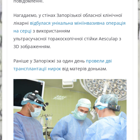
повідомленні.
Нагадаємо, у стінах Запорізької обласної клінічної
лікарні
відбулася унікальна мініінвазивна операція
на серці
з використанням
ультрасучасної торакоскопічної стійки Aesculap з
3D зображенням.
Раніше у Запоріжжі за один день
провели дві
трансплантації нирок
від матерів донькам.