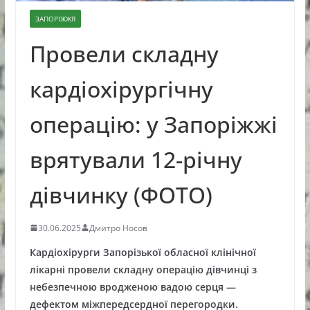
ЗАПОРІЖЖЯ
Провели складну
кардіохірургічну
операцію: у Запоріжжі
врятували 12-річну
дівчинку (ФОТО)
30.06.2025
Дмитро Носов
Кардіохірурги Запорізької обласної клінічної
лікарні провели складну операцію дівчинці з
небезпечною вродженою вадою серця —
дефектом міжпередсердної перегородки.