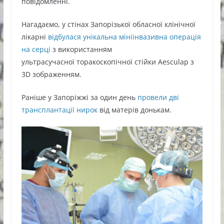
повідомленні.
Нагадаємо, у стінах Запорізької обласної клінічної
лікарні
відбулася унікальна мініінвазивна операція
на серці
з використанням
ультрасучасної торакоскопічної стійки Aesculap з
3D зображенням.
Раніше у Запоріжжі за один день
провели дві
трансплантації нирок
від матерів донькам.