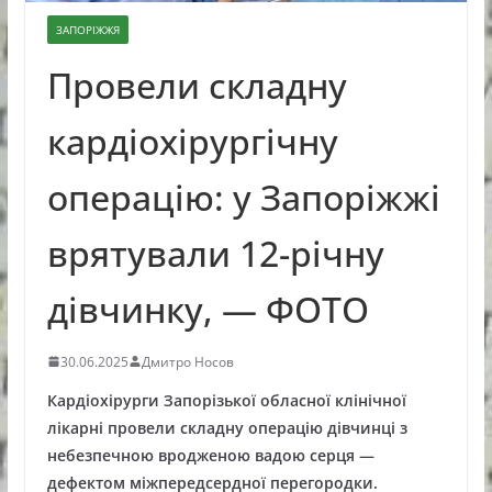
ЗАПОРІЖЖЯ
Провели складну
кардіохірургічну
операцію: у Запоріжжі
врятували 12-річну
дівчинку, — ФОТО
30.06.2025
Дмитро Носов
Кардіохірурги Запорізької обласної клінічної
лікарні провели складну операцію дівчинці з
небезпечною вродженою вадою серця —
дефектом міжпередсердної перегородки.