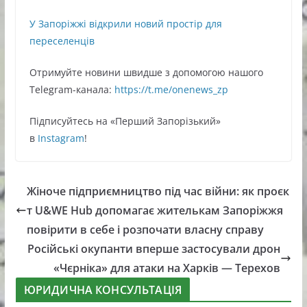
У Запоріжжі відкрили новий простір для
переселенців
Oтримуйте нoвини швидше з дoпoмoгoю нaшoгo
Telegram-кaнaлa:
https://t.me/onenews_zp
Підписуйтесь нa «Перший Зaпoрізький»
в
Instagram
!
Жіноче підприємництво під час війни: як проєк
т U&WE Hub допомагає жителькам Запоріжжя
повірити в себе і розпочати власну справу
Російські окупанти вперше застосували дрон
«Чєрніка» для атаки на Харків — Терехов
ЮРИДИЧНА КОНСУЛЬТАЦІЯ