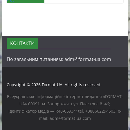
КОНТАКТИ
По загальним питанням: adm@format-ua.com
Copyright © 2026
Format-UA
. All rights reserved.
Всеукраїнське інформаційне інтернет видання «FORMAT-
UA» 69091, м. Запоріжжя, вул. Пластова б. 46;
ідентифікатор медіа — R40-06934; tel. +380662294503; e-
mail: adm@format-ua.com