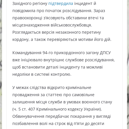
Західного регіону
підтвердила
інцидент й
повідомила про початок розслідування. Зараз
правоохоронці з’ясовують обставини втечі та
місцезнаходження військовослужбовця.
Розглядається версія незаконного перетину
кордону, а також перевіряються мотиви його дій.
Командування 94-го прикордонного загону ДПСУ
вже ініціювало внутрішнє службове розслідування,
щоб встановити деталі інциденту та можливі
недоліки в системі контролю.
У межах слідства відкрито кримінальне
провадження за статтею про самовільне
залишення місця служби в умовах воєнного стану
(ч. 5 ст. 407 Кримінального кодексу України).
Обвинувачення передбачає покарання у вигляді
позбавлення волі на строк від п’яти до десяти