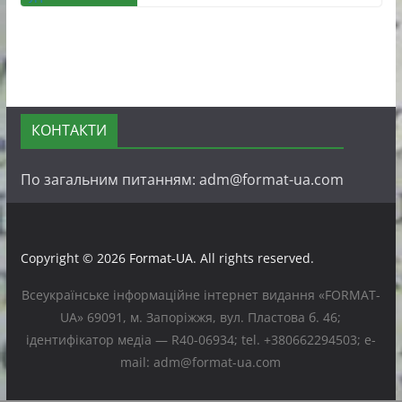
КОНТАКТИ
По загальним питанням: adm@format-ua.com
Copyright © 2026
Format-UA
. All rights reserved.
Всеукраїнське інформаційне інтернет видання «FORMAT-
UA» 69091, м. Запоріжжя, вул. Пластова б. 46;
ідентифікатор медіа — R40-06934; tel. +380662294503; e-
mail: adm@format-ua.com